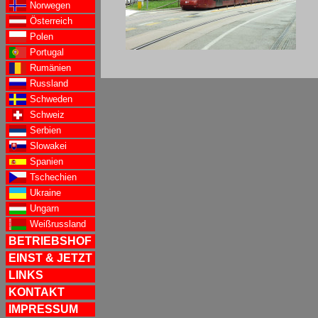
Norwegen
Österreich
Polen
Portugal
Rumänien
Russland
Schweden
Schweiz
Serbien
Slowakei
Spanien
Tschechien
Ukraine
Ungarn
Weißrussland
BETRIEBSHOF
EINST & JETZT
LINKS
KONTAKT
IMPRESSUM