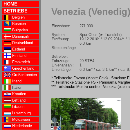
HOME
Venezia (Venedig
BETRIEBE
Belgien
Bosnien
Einwohner:
271.000
Bulgarien
System:
Spur-Obus (
► Translohr
)
Dänemark
Eröffnung:
19.12.2010* / 12.09.2014** / 
Deutschland
6,3 km
Streckenlänge:
Estland
Finnland
Betreiber:
Fahrzeuge:
20 STE4
Frankreich
Linienanzahl:
1
Griechenland
Linienlänge:
6,3 km* / ca. 3,1 km** / ca. 8
Großbritannien
* Teilstrecke Favaro (Monte Celo) - Stazione 
Irland
** Teilstrecke Stazione FS - Panorama/Marghe
*** Teilstrecke Mestre centro - Venezia (piazz
Italien
Kroatien
Lettland
Litauen
Luxemburg
Moldawien
Niederlande