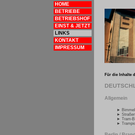
HOME
BETRIEBE
BETRIEBSHOF
EINST & JETZT
LINKS
KONTAKT
IMPRESSUM
Für die Inhalte 
DEUTSCH
Allgemein
► Bimmel
► Straßen
► Tram-Bi
► Trampic
Berlin / Bra