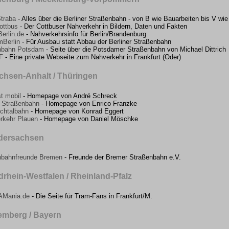
Straba
- Alles über die Berliner Straßenbahn - von B wie Bauarbeiten bis V wi
ottbus
- Der Cottbuser Nahverkehr in Bildern, Daten und Fakten
rlin.de
- Nahverkehrsinfo für Berlin/Brandenburg
Berlin
- Für Ausbau statt Abbau der Berliner Straßenbahn
nbahn Potsdam
- Seite über die Potsdamer Straßenbahn von Michael Dittrich
F
- Eine private Webseite zum Nahverkehr in Frankfurt (Oder)
chsen-Anhalt / Thüringen
st mobil
- Homepage von André Schreck
r Straßenbahn
- Homepage von Enrico Franzke
schtalbahn
- Homepage von Konrad Eggert
rkehr Plauen
- Homepage von Daniel Möschke
edersachsen
bahnfreunde Bremen
- Freunde der Bremer Straßenbahn e.V.
drhein-Westfalen / Rheinland-Pfalz
AMania.de
- Die Seite für Tram-Fans in Frankfurt/M.
emberg / Bayern