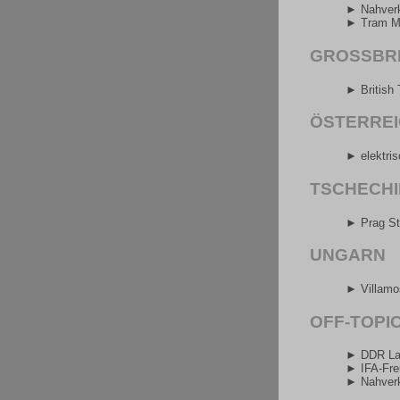
► Nahverk
► Tram M
GROSSBRI
► British
ÖSTERRE
► elektris
TSCHECHI
► Prag St
UNGARN
► Villamo
OFF-TOPI
► DDR La
► IFA-Fr
► Nahverk