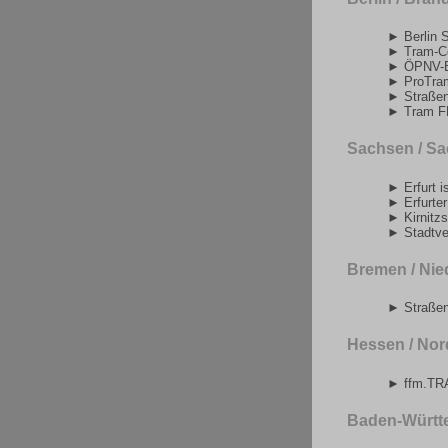
► Berlin 
► Tram-C
► ÖPNV-Be
► ProTram
► Straße
► Tram F
Sachsen / Sa
► Erfurt i
► Erfurte
► Kirnitz
► Stadtve
Bremen / Ni
► Straßen
Hessen / Nor
► ffm.TR
Baden-Württ