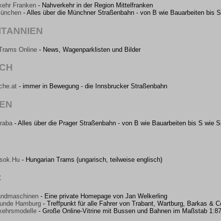
ehr Franken
- Nahverkehr in der Region Mittelfranken
ünchen
- Alles über die Münchner Straßenbahn - von B wie Bauarbeiten bis 
TANNIEN
 Trams Online
- News, Wagenparklisten und Bilder
ICH
che.at
- immer in Bewegung - die Innsbrucker Straßenbahn
EN
raba
- Alles über die Prager Straßenbahn - von B wie Bauarbeiten bis S wie S
sok.Hu
- Hungarian Trams (ungarisch, teilweise englisch)
C
ndmaschinen
- Eine private Homepage von Jan Welkerling
eunde Hamburg
- Treffpunkt für alle Fahrer von Trabant, Wartburg, Barkas &
ehrsmodelle
- Große Online-Vitrine mit Bussen und Bahnen im Maßstab 1:87