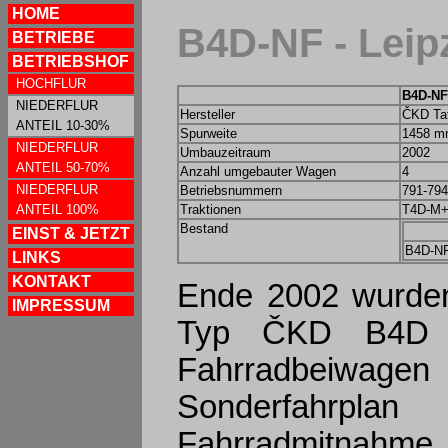
HOME
B4D-NF - Leip
BETRIEBE
BETRIEBSHOF
HOCHFLUR
B4D-NF
NIEDERFLUR
Hersteller
ČKD Tat
ANTEIL 10-30%
Spurweite
1458 
NIEDERFLUR
Umbauzeitraum
2002
ANTEIL 50-70%
Anzahl umgebauter Wagen
4
NIEDERFLUR
Betriebsnummern
791-794
ANTEIL 100%
Traktionen
T4D-M+
Bestand
EINST & JETZT
B4D-N
LINKS
KONTAKT
Ende 2002 wurden
IMPRESSUM
Typ ČKD B4D mi
Fahrradbeiwagen
Sonderfahrpl
Fahrradmitnahme