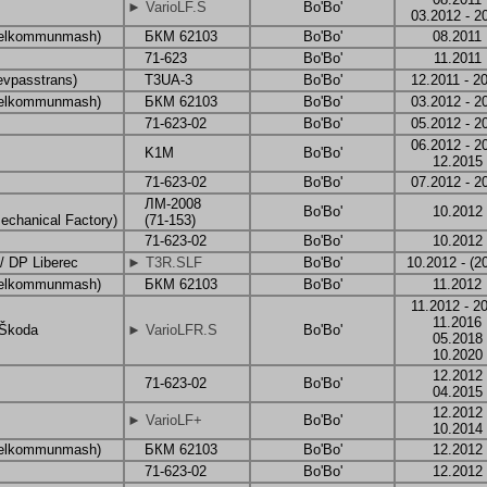
► VarioLF.S
Bo'Bo'
03.2012 - 2
elkommunmash)
БКМ 62103
Bo'Bo'
08.2011
71-623
Bo'Bo'
11.2011
evpasstrans)
T3UA-3
Bo'Bo'
12.2011 - 2
elkommunmash)
БКМ 62103
Bo'Bo'
03.2012 - 2
71-623-02
Bo'Bo'
05.2012 - 2
06.2012 - 2
K1M
Bo'Bo'
12.2015
71-623-02
Bo'Bo'
07.2012 - 2
ЛМ-2008
Bo'Bo'
10.2012
echanical Factory)
(71-153)
71-623-02
Bo'Bo'
10.2012
/ DP Liberec
► T3R.SLF
Bo'Bo'
10.2012 - (2
elkommunmash)
БКМ 62103
Bo'Bo'
11.2012
11.2012 - 2
11.2016
 Škoda
► VarioLFR.S
Bo'Bo'
05.2018
10.2020
12.2012
71-623-02
Bo'Bo'
04.2015
12.2012
► VarioLF+
Bo'Bo'
10.2014
elkommunmash)
БКМ 62103
Bo'Bo'
12.2012
71-623-02
Bo'Bo'
12.2012