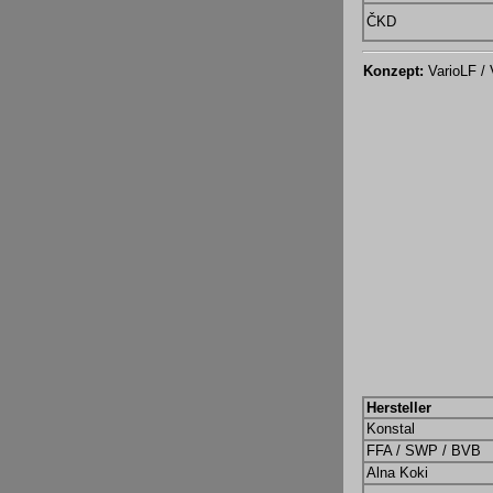
ČKD
Konzept:
VarioLF / 
Hersteller
Konstal
FFA / SWP / BVB
Alna Koki