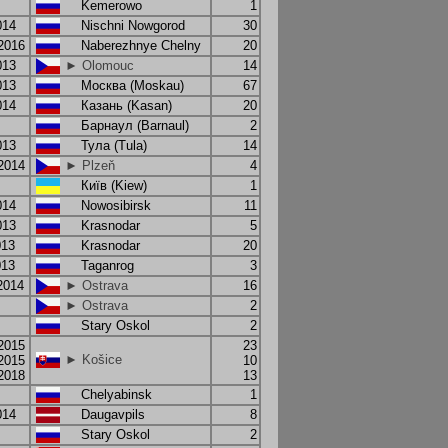
Kemerowo
1
014
Nischni Nowgorod
30
.2016
Naberezhnye Chelny
20
013
► Olomouc
14
013
Москва (Moskau)
67
014
Казань (Kasan)
20
Барнаул (Barnaul)
2
013
Тула (Tula)
14
.2014
► Plzeň
4
Київ (Kiew)
1
014
Nowosibirsk
11
013
Krasnodar
5
013
Krasnodar
20
013
Taganrog
3
2014
► Ostrava
16
► Ostrava
2
Stary Oskol
2
.2015
23
► Košice
.2015
10
.2018
13
Chelyabinsk
1
014
Daugavpils
8
Stary Oskol
2