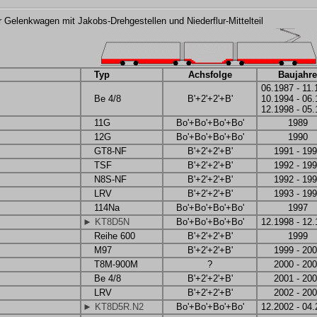
er Gelenkwagen mit Jakobs-Drehgestellen und Niederflur-Mittelteil
Typ
Achsfolge
Baujahre
06.1987 - 11.
Be 4/8
B'+2'+2'+B'
10.1994 - 06
12.1998 - 05
11G
Bo'+Bo'+Bo'+Bo'
1989
12G
Bo'+Bo'+Bo'+Bo'
1990
GT8-NF
B'+2'+2'+B'
1991 - 19
TSF
B'+2'+2'+B'
1992 - 19
N8S-NF
B'+2'+2'+B'
1992 - 19
LRV
B'+2'+2'+B'
1993 - 19
114Na
Bo'+Bo'+Bo'+Bo'
1997
► KT8D5N
Bo'+Bo'+Bo'+Bo'
12.1998 - 12
Reihe 600
B'+2'+2'+B'
1999
M97
B'+2'+2'+B'
1999 - 20
T8M-900M
?
2000 - 20
Be 4/8
B'+2'+2'+B'
2001 - 20
LRV
B'+2'+2'+B'
2002 - 20
► KT8D5R.N2
Bo'+Bo'+Bo'+Bo'
12.2002 - 04