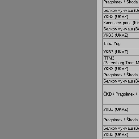
Pragoimex / Škoda
Белкоммунмаш (B
УКВЗ (UKVZ)
Киевпасстранс (Ki
Белкоммунмаш (B
УКВЗ (UKVZ)
Tatra-Yug
УКВЗ (UKVZ)
ПТМЗ
(Petersburg Tram M
УКВЗ (UKVZ)
Pragoimex / Škoda 
Белкоммунмаш (B
ČKD / Pragoimex /
УКВЗ (UKVZ)
Pragoimex / Škoda
Белкоммунмаш (B
УКВЗ (UKVZ)