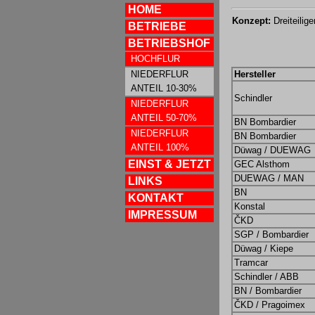
HOME
Konzept:
Dreiteilig
BETRIEBE
BETRIEBSHOF
HOCHFLUR
NIEDERFLUR
Hersteller
ANTEIL 10-30%
Schindler
NIEDERFLUR
ANTEIL 50-70%
BN Bombardier
NIEDERFLUR
BN Bombardier
ANTEIL 100%
Düwag / DUEWAG
EINST & JETZT
GEC Alsthom
DUEWAG / MAN
LINKS
BN
KONTAKT
Konstal
IMPRESSUM
ČKD
SGP / Bombardier
Düwag / Kiepe
Tramcar
Schindler / ABB
BN / Bombardier
ČKD / Pragoimex