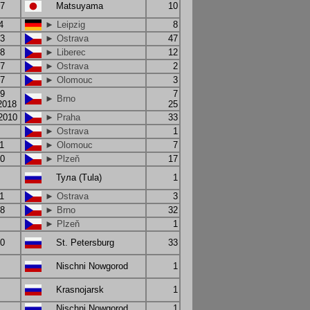
07
Matsuyama
10
4
► Leipzig
8
13
► Ostrava
47
08
► Liberec
12
07
► Ostrava
2
07
► Olomouc
3
09
7
► Brno
2018
25
.2010
► Praha
33
► Ostrava
1
1
► Olomouc
7
10
► Plzeň
17
Тула (Tula)
1
1
► Ostrava
3
18
► Brno
32
► Plzeň
1
10
St. Petersburg
33
Nischni Nowgorod
1
Krasnojarsk
1
Nischni Nowgorod
1