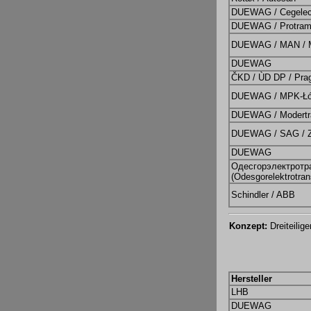
DUEWAG / Cegelec
DUEWAG / Protra
DUEWAG / MAN / M
DUEWAG
ČKD / ÙD DP / Pra
DUEWAG / MPK-Ł
DUEWAG / Modertr
DUEWAG / SAG / 
DUEWAG
Одесгорэлектротр
(Odesgorelektrotran
Schindler / ABB
Konzept:
Dreiteilige
Hersteller
LHB
DUEWAG