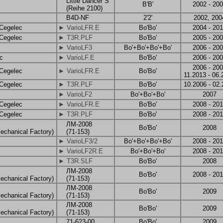
Little Dancer S
B'B'
2002 - 20
(Reihe 2100)
B4D-NF
2'2'
2002, 200
 Cegelec
► VarioLFR.E
Bo'Bo'
2004 - 20
 Cegelec
► T3R.PLF
Bo'Bo'
2005 - 20
► VarioLF3
Bo'+Bo'+Bo'+Bo'
2006 - 20
c
► VarioLF.E
Bo'Bo'
2006 - 20
2006 - 20
 Cegelec
► VarioLFR.E
Bo'Bo'
11.2013 - 06.
 Cegelec
► T3R.PLF
Bo'Bo'
10.2006 - 02
► VarioLF2
Bo'+Bo'+Bo'
2007
 Cegelec
► VarioLFR.E
Bo'Bo'
2008 - 201
 Cegelec
► T3R.PLF
Bo'Bo'
2008 - 20
ЛМ-2008
Bo'Bo'
2008
echanical Factory)
(71-153)
► VarioLF3/2
Bo'+Bo'+Bo'+Bo'
2008 - 201
► VarioLF2R.E
Bo'+Bo'+Bo'
2008 - 20
► T3R.SLF
Bo'Bo'
2008
ЛМ-2008
Bo'Bo'
2008 - 20
echanical Factory)
(71-153)
ЛМ-2008
Bo'Bo'
2009
echanical Factory)
(71-153)
ЛМ-2008
Bo'Bo'
2009
echanical Factory)
(71-153)
71-623-00
Bo'Bo'
2009