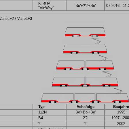
KT4UA
Bo'+?'?'+Bo'
07.2016 - 11.
"VinWay"
VarioLF2 / VarioLF3
Typ
Achsfolge
Baujahre
112N
Bo'+Bo'+Bo'
1995
B4
2'2'
1997 - 20
?
?
2002