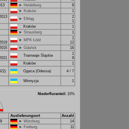
013
► Heidelberg
8
► Kraków
1
.2013
2
► Elbląg
1
Kraków
1
► Strausberg
1
1
► MPK Łódź
.2019
12
.2015
► Gdańsk
16
1
Tramwaje Śląskie
.2021
9
Kraków
1
022)
Одеса (Odessa)
4 / 7
Winnyzja
1
Niederfluranteil:
10%
Auslieferungsort
Anzahl
89
► Würzburg
14
► Freiburg
11