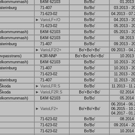
elkommunmash)
БКМ 62103
Bo'Bo'
01.2013
aterinburg
71-407
Bo'Bo'
03.2013 - 2
71-623-02
Bo'Bo'
04.2013 - 07
► VarioLF+/O
Bo'Bo'
04.2013 - 2
71-623-02
Bo'Bo'
05.2013 - 2
elkommunmash)
БКМ 62103
Bo'Bo'
05.2013 - 2
elkommunmash)
БКМ 62103
Bo'Bo'
08.2013
aterinburg
71-407
Bo'Bo'
09.2013 - 2
► VarioLF2/2+
Bo'+Bo'+Bo'
09.2013 - 04
evpasstrans)
K3R-NNP
Bo'+Bo'+Bo'+Bo'
10.2013
elkommunmash)
БКМ 62103
Bo'Bo'
10.2013 - 2
aterinburg
71-407
Bo'Bo'
10.2013 - 2
71-623-02
Bo'Bo'
11.2013 - 2
aterinburg
71-407
Bo'Bo'
11.2013 - 2
 Škoda
► VarioLFR.S
Bo'Bo'
11.2013 - 11.
 Škoda
► VarioLF2R.S
Bo'+Bo'+Bo'
02.2014
elkommunmash)
БКМ 62103
Bo'Bo'
05.2014
06.2014 - 06
► VarioLF2+
Bo'+Bo'+Bo'
06.2015 - 10
04.2017 - 01
71-623-02
Bo'Bo'
08.2014
71-623-02
Bo'Bo'
09.2014 - 2
71-623-02
Bo'Bo'
10.2014