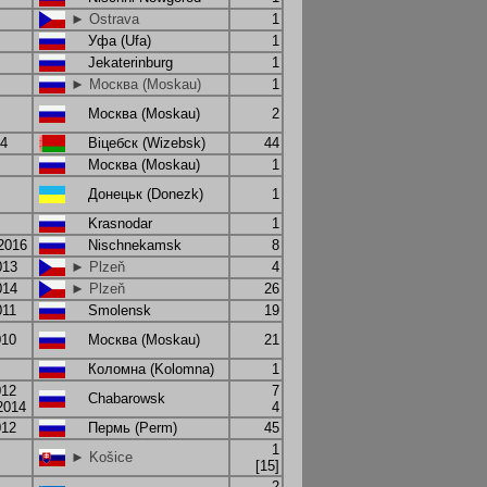
► Ostrava
1
Уфа (Ufa)
1
Jekaterinburg
1
► Москва (Moskau)
1
Москва (Moskau)
2
14
Віцебск (Wizebsk)
44
Москва (Moskau)
1
Донецьк (Donezk)
1
Krasnodar
1
.2016
Nischnekamsk
8
013
► Plzeň
4
014
► Plzeň
26
011
Smolensk
19
010
Москва (Moskau)
21
Коломна (Kolomna)
1
012
7
Chabarowsk
2014
4
012
Пермь (Perm)
45
1
► Košice
[15]
2