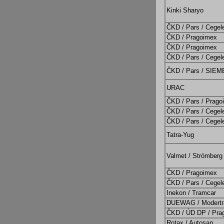
Kinki Sharyo
ČKD / Pars / Cegel
ČKD / Pragoimex
ČKD / Pragoimex
ČKD / Pars / Cegel
ČKD / Pars / SIE
URAC
ČKD / Pars / Prago
ČKD / Pars / Cegel
ČKD / Pars / Cegel
Tatra-Yug
Valmet / Strömberg
ČKD / Pragoimex
ČKD / Pars / Cegel
Inekon / Tramcar
DUEWAG / Modertr
ČKD / ÚD DP / Pra
Rotax / Autosan