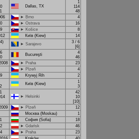
1
Dallas, TX
10
114
1
48
006
► Brno
4
10
► Ostrava
16
09
► Košice
8
012
Київ (Kiew)
14
4)
3 / 6
► Sarajevo
[6]
06
4
Bucureşti
10
46
.2008
► Praha
23
► Plzeň
4
09
Krywyj Rih
2
1
Київ (Kiew)
2
3
1
42
► Helsinki
014
10
[10]
.2009
► Plzeň
12
Москва (Moskau)
1
1
София (Sofia)
18
12
► Gdańsk
46
14
► Praha
23
.2016
Kraków
40