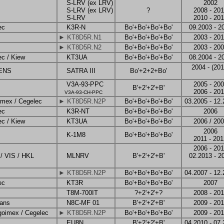
S-LRV (ex LRV)
2002
S-LRV (ex LRV)
?
2008 - 20
S-LRV
2010 - 201
ec
K3R-N
Bo'+Bo'+Bo'+Bo'
09.2003 - 2
► KT8D5R.N1
Bo'+Bo'+Bo'+Bo'
2003 - 20
► KT8D5R.N2
Bo'+Bo'+Bo'+Bo'
2003 - 20
ec / Kiew
KT3UA
Bo'+Bo'+Bo'+Bo'
08.2004 - 2
2004 - (201
MENS
SATRA III
Bo'+2+2+Bo'
V3A-93-PPC
2005 - 20
B'+2'+2'+B'
2006 - 20
V3A-93-CH-PPC
imex / Cegelec
► KT8D5R.N2P
Bo'+Bo'+Bo'+Bo'
03.2005 - 12
ec
K3R-NT
Bo'+Bo'+Bo'+Bo'
2006
ec / Kiew
KT3UA
Bo'+Bo'+Bo'+Bo'
2006 / 20
2006
K-1M8
Bo'+Bo'+Bo'+Bo'
2011 - 201
2006 - 201
 / VIS / HKL
MLNRV
B'+2'+2'+B'
02.2013 - 2
► KT8D5R.N2P
Bo'+Bo'+Bo'+Bo'
04.2007 - 12
ec
KT3R
Bo'+Bo'+Bo'+Bo'
2007
T8M-700IT
?+2'+2'+?
2008 - 201
ans
N8C-MF 01
B'+2'+2'+B'
2009 - 20
goimex / Cegelec
► KT8D5R.N2P
Bo'+Bo'+Bo'+Bo'
2009 - 20
EU8N
B'+2'+2'+B'
04.2010 - 07