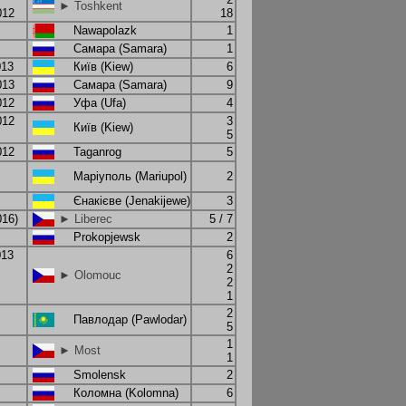
► Toshkent
012
18
Nawapolazk
1
Самара (Samara)
1
013
Київ (Kiew)
6
013
Самара (Samara)
9
012
Уфа (Ufa)
4
012
3
Київ (Kiew)
5
012
Taganrog
5
Маріуполь (Mariupol)
2
Єнакієве (Jenakijewe)
3
016)
► Liberec
5 / 7
Prokopjewsk
2
013
6
2
► Olomouc
2
1
2
Павлодар (Pawlodar)
5
1
► Most
1
Smolensk
2
Коломна (Kolomna)
6