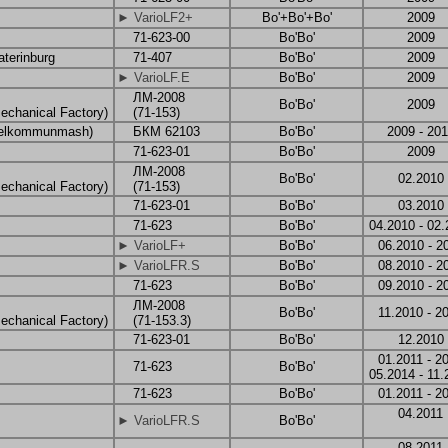
► VarioLF2+
Bo'+Bo'+Bo'
2009
71-623-00
Bo'Bo'
2009
aterinburg
71-407
Bo'Bo'
2009
► VarioLF.E
Bo'Bo'
2009
ЛМ-2008
Bo'Bo'
2009
echanical Factory)
(71-153)
elkommunmash)
БКМ 62103
Bo'Bo'
2009 - 20
71-623-01
Bo'Bo'
2009
ЛМ-2008
Bo'Bo'
02.2010
echanical Factory)
(71-153)
71-623-01
Bo'Bo'
03.2010
71-623
Bo'Bo'
04.2010 - 02
► VarioLF+
Bo'Bo'
06.2010 - 2
► VarioLFR.S
Bo'Bo'
08.2010 - 2
71-623
Bo'Bo'
09.2010 - 2
ЛМ-2008
Bo'Bo'
11.2010 - 2
echanical Factory)
(71-153.3)
71-623-01
Bo'Bo'
12.2010
01.2011 - 2
71-623
Bo'Bo'
05.2014 - 11.
71-623
Bo'Bo'
01.2011 - 2
04.2011
► VarioLFR.S
Bo'Bo'
08.2011