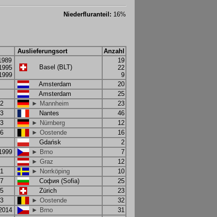
Niederfluranteil:
16%
Auslieferungsort
Anzahl
1989
19
Basel (BLT)
.1995
22
.1999
9
Amsterdam
20
Amsterdam
25
92
► Mannheim
23
93
Nantes
46
93
► Nürnberg
12
96
► Oostende
16
Gdańsk
2
.1999
► Brno
7
► Graz
12
01
► Norrköping
10
07
София (Sofia)
25
05
Zürich
23
03
► Oostende
32
.2014
► Brno
31