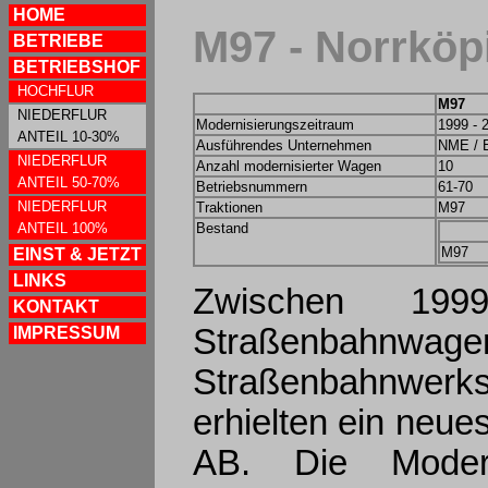
HOME
M97 - Norrköp
BETRIEBE
BETRIEBSHOF
HOCHFLUR
M97
NIEDERFLUR
Modernisierungszeitraum
1999 - 
ANTEIL 10-30%
Ausführendes Unternehmen
NME / E
NIEDERFLUR
Anzahl modernisierter Wagen
10
ANTEIL 50-70%
Betriebsnummern
61-70
NIEDERFLUR
Traktionen
M97
ANTEIL 100%
Bestand
M97
EINST & JETZT
LINKS
Zwischen 19
KONTAKT
Straßenbahnwa
IMPRESSUM
Straßenbahnwer
erhielten ein neues
AB. Die Modern