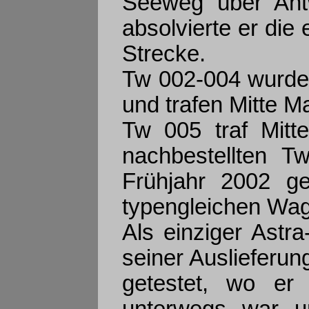
Seeweg über Antw
absolvierte er die 
Strecke.
Tw 002-004 wurden
und trafen Mitte Ma
Tw 005 traf Mitte
nachbestellten 
Frühjahr 2002 ge
typengleichen Wag
Als einziger Astr
seiner Auslieferu
getestet, wo er
unterwegs war 