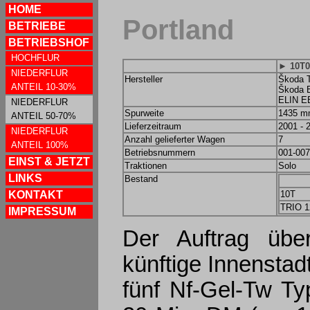
HOME
Portland
BETRIEBE
BETRIEBSHOF
HOCHFLUR
► 10T0
NIEDERFLUR
Hersteller
Škoda T
ANTEIL 10-30%
Škoda E
ELIN E
NIEDERFLUR
Spurweite
1435 
ANTEIL 50-70%
Lieferzeitraum
2001 - 
NIEDERFLUR
Anzahl gelieferter Wagen
7
ANTEIL 100%
Betriebsnummern
001-007
EINST & JETZT
Traktionen
Solo
LINKS
Bestand
KONTAKT
10T
TRIO 1
IMPRESSUM
Der Auftrag übe
künftige Innenstad
fünf Nf-Gel-Tw T