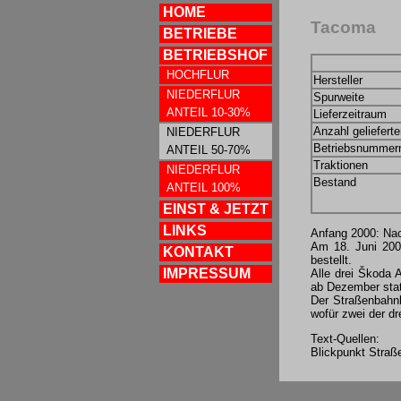
HOME
Tacoma
BETRIEBE
BETRIEBSHOF
HOCHFLUR
Hersteller
NIEDERFLUR
Spurweite
ANTEIL 10-30%
Lieferzeitraum
Anzahl geliefert
NIEDERFLUR
Betriebsnummer
ANTEIL 50-70%
Traktionen
NIEDERFLUR
Bestand
ANTEIL 100%
EINST & JETZT
LINKS
Anfang 2000: Nac
Am 18. Juni 2000
KONTAKT
bestellt.
IMPRESSUM
Alle drei Škoda 
ab Dezember stat
Der Straßenbahnb
wofür zwei der dr
Text-Quellen:
Blickpunkt Straß