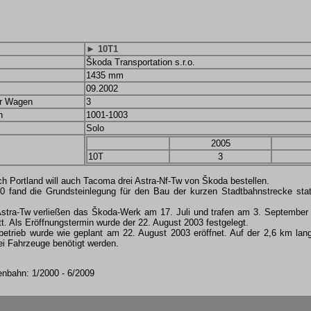
► 10T1
Škoda Transportation s.r.o.
1435 mm
09.2002
er Wagen
3
n
1001-1003
Solo
2005
10T
3
h Portland will auch Tacoma drei Astra-Nf-Tw von Škoda bestellen.
 fand die Grundsteinlegung für den Bau der kurzen Stadtbahnstrecke stat
Astra-Tw verließen das Škoda-Werk am 17. Juli und trafen am 3. September
t. Als Eröffnungstermin wurde der 22. August 2003 festgelegt.
etrieb wurde wie geplant am 22. August 2003 eröffnet. Auf der 2,6 km lan
ei Fahrzeuge benötigt werden.
enbahn: 1/2000 - 6/2009