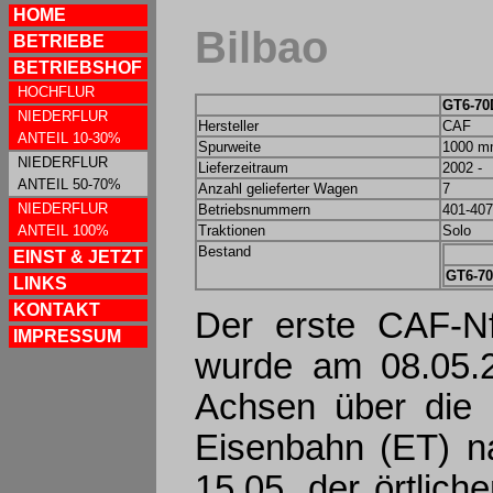
HOME
Bilbao
BETRIEBE
BETRIEBSHOF
HOCHFLUR
GT6-70
NIEDERFLUR
Hersteller
CAF
ANTEIL 10-30%
Spurweite
1000 
NIEDERFLUR
Lieferzeitraum
2002 -
ANTEIL 50-70%
Anzahl gelieferter Wagen
7
NIEDERFLUR
Betriebsnummern
401-407
ANTEIL 100%
Traktionen
Solo
Bestand
EINST & JETZT
GT6-7
LINKS
KONTAKT
Der erste CAF-Nf
IMPRESSUM
wurde am 08.05.2
Achsen über die 
Eisenbahn (ET) n
15.05. der örtlic