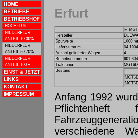
HOME
Erfurt
BETRIEBE
BETRIEBSHOF
HOCHFLUR
► MGT
NIEDERFLUR
Hersteller
DUEWAG
ANTEIL 10-30%
Spurweite
1000 
NIEDERFLUR
Lieferzeitraum
04.1994
ANTEIL 50-70%
Anzahl gelieferter Wagen
4
NIEDERFLUR
Betriebsnummern
601-604
ANTEIL 100%
Traktionen
MGT6D
Bestand
EINST & JETZT
MGT6
LINKS
MGT6
KONTAKT
Anfang 1992 wurd
IMPRESSUM
Pflichtenhef
Fahrzeuggenera
verschiedene Wa