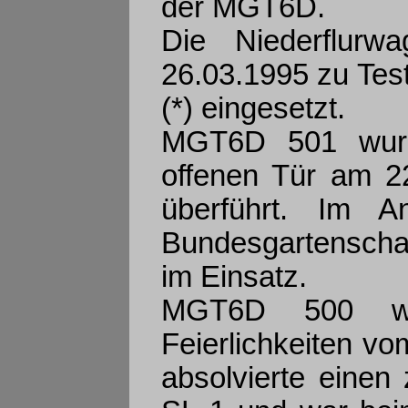
der MGT6D.
Die Niederflur
26.03.1995 zu Test
(*) eingesetzt.
MGT6D 501 wurd
offenen Tür am 2
überführt. Im A
Bundesgartenschau
im Einsatz.
MGT6D 500 weil
Feierlichkeiten vo
absolvierte einen