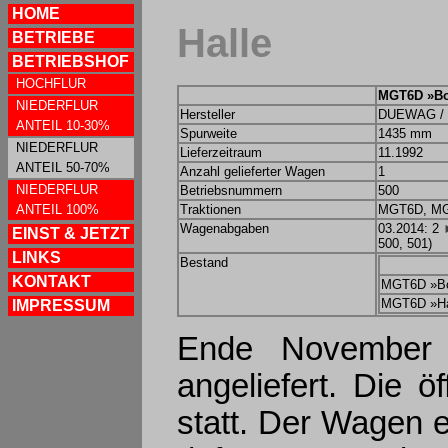
HOME
Halle
BETRIEBE
BETRIEBSHOF
HOCHFLUR
MGT6D »B
NIEDERFLUR
Hersteller
DUEWAG / 
ANTEIL 10-30%
Spurweite
1435 mm
NIEDERFLUR
Lieferzeitraum
11.1992
ANTEIL 50-70%
Anzahl gelieferter Wagen
1
NIEDERFLUR
Betriebsnummern
500
ANTEIL 100%
Traktionen
MGT6D, M
Wagenabgaben
03.2014: 2
EINST & JETZT
500, 501)
LINKS
Bestand
KONTAKT
MGT6D »B
MGT6D »Ha
IMPRESSUM
Ende November
angeliefert. Die 
statt. Der Wagen 