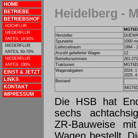
HOME
Heidelberg -
BETRIEBE
BETRIEBSHOF
HOCHFLUR
MGT6D
NIEDERFLUR
Hersteller
DUEWA
ANTEIL 10-30%
Spurweite
1000 
NIEDERFLUR
Lieferzeitraum
1994 - 
ANTEIL 50-70%
Anzahl gelieferter Wagen
12
NIEDERFLUR
Betriebsnummern
261-272
ANTEIL 100%
Traktionen
MGT6D
Wagenabgaben
2024: 
EINST & JETZT
2025: 
LINKS
Bestand
KONTAKT
MGT6
IMPRESSUM
Die HSB hat En
sechs achtachsig
ZR-Bauweise mit
Wagen bestellt. D