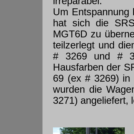
irreparabel.
Um Entspannung b
hat sich die SRS
MGT6D zu überneh
teilzerlegt und di
# 3269 und # 3
Hausfarben der SR
69 (ex # 3269) in
wurden die Wagen
3271) angeliefert, 