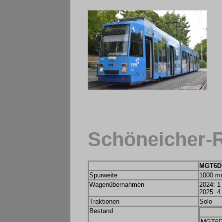
Schöneicher-
MGT6D
Spurweite
1000 
Wagenübernahmen
2024: 
2025: 
Traktionen
Solo
Bestand
MGT6