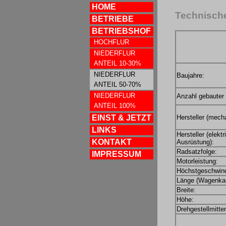
HOME
Technisch
BETRIEBE
BETRIEBSHOF
HOCHFLUR
NIEDERFLUR
ANTEIL 10-30%
NIEDERFLUR
Baujahre:
ANTEIL 50-70%
NIEDERFLUR
Anzahl gebauter
ANTEIL 100%
EINST & JETZT
Hersteller (mecha
LINKS
Hersteller (elekt
KONTAKT
Ausrüstung):
Radsatzfolge:
IMPRESSUM
Motorleistung:
Höchstgeschwind
Länge (Wagenkas
Breite:
Höhe:
Drehgestellmitte