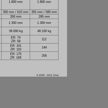
1.800 mm
1.800 mm
350 mm / 610 mm
355 mm / 580 mm
350 mm
295 mm
1.300 mm
1.300 mm
39.000 kg
48.100 kg
ER: 74
112
ZR: 58
ER: 101
144
ZR: 110
ER: 175
256
ZR: 168
© 2008 - 2011 Chris