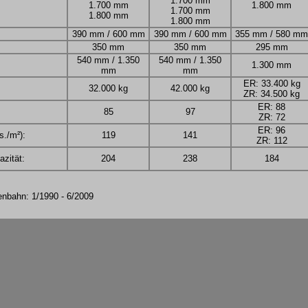
1.700 mm
1.700 mm
1.800 mm
1.700 mm
1.800 mm
1.800 mm
390 mm / 600 mm
390 mm / 600 mm
355 mm / 580 mm
350 mm
350 mm
295 mm
540 mm / 1.350
540 mm / 1.350
1.300 mm
mm
mm
ER: 33.400 kg
32.000 kg
42.000 kg
ZR: 34.500 kg
ER: 88
85
97
ZR: 72
ER: 96
s./m²):
119
141
ZR: 112
zität:
204
238
184
enbahn: 1/1990 - 6/2009