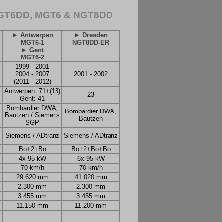
NGT6DD, MGT6 & NGT8DD
► Antwerpen
► Dresden
MGT6-1
NGT8DD-ER
► Gent
MGT6-2
1999 - 2001
2004 - 2007
2001 - 2002
(2011 - 2012)
Antwerpen: 71+(13)
23
Gent: 41
Bombardier DWA,
Bombardier DWA,
Bautzen / Siemens
Bautzen
SGP
z
Siemens / ADtranz
Siemens / ADtranz
Bo+2+Bo
Bo+2+Bo+Bo
4x 95 kW
6x 95 kW
70 km/h
70 km/h
29.620 mm
41.020 mm
2.300 mm
2.300 mm
3.455 mm
3.455 mm
11.150 mm
11.200 mm