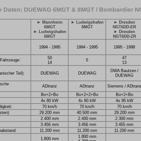
e Daten: DUEWAG 6MGT & 8MGT / Bombardier 
► Mannheim
► Ludwigshafen
► Dresden
6MGT
8MGT
NGT6DD-ER
► Ludwigshafen
► Dresden
6MGT
NGT6DD-ZR
1994 - 1995
1994 - 1995
1995 - 1998
50
47
 Fahrzeuge:
5
14
13
DWA Bautzen /
nischer Teil):
DUEWAG
DUEWAG
DUEWAG
rische
ADtranz
ADtranz
Siemens / ADtran
Bo+2+Bo
Bo+2+2+Bo
Bo+2+Bo
4x 80 kW
4x 80 kW
4x 95 kW
igkeit:
70 km/h
70 km/h
70 km/h
ten):
29.200 mm
40.500 mm
29.200 mm
2.400 mm
2.400 mm
2.300 mm
3.456 mm
3.456 mm
3.455 mm
nabstand:
11.200 mm
11.200 mm
11.200 mm
1.800 mm
1.800 mm