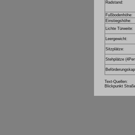
Radstand:
Fußbodenhöhe:
Einstiegshöhe:
Lichte Türweite:
Leergewicht:
Sitzplätze:
Stehplätze (4Per
Beförderungskapa
Text-Quellen:
Blickpunkt Straß