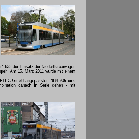
 933 der Einsatz der Niederflurbeiwagen
uppelt. Am 15. März 2011 wurde mit einem
 IFTEC GmbH angepassten NB4 906 eine
ombination danach in Serie gehen - mit