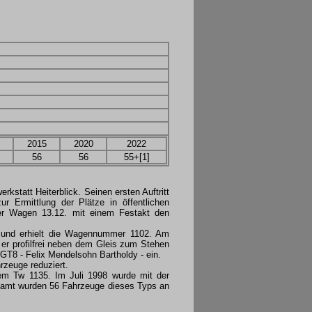
2015
2020
2022
56
56
55+[1]
statt Heiterblick. Seinen ersten Auftritt
r Ermittlung der Plätze in öffentlichen
 der Wagen 13.12. mit einem Festakt den
" und erhielt die Wagennummer 1102. Am
 er profilfrei neben dem Gleis zum Stehen
GT8 - Felix Mendelsohn Bartholdy - ein.
zeuge reduziert.
em Tw 1135. Im Juli 1998 wurde mit der
samt wurden 56 Fahrzeuge dieses Typs an