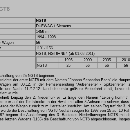
NGT8
NGT8
DUEWAG / Siemens
1458 mm
1994 - 1998
er Wagen
56
n
1101-1156
NGT8, NGT8+NB4 (ab 01.08.2011)
1995
2000
2005
2010
NGT8
25
56
56
56
schaffung von 25 NGT8 beginnen.
reichte der erste NGT8 mit dem Namen "Johann Sebastian Bach" die Hauptwerk
Wagen am 03.12. in der Fernsehsendung "Außenseiter - Spitzenreiter" zu
 In der Nacht 11./12.12. fand die erste größere Probefahrt statt, bevor
tiert wurde.
rhielt Leipzig den 2. Niederflur-Tw. Er träge den Namen "Leipzig kommt
eiste er auf der Teststrecke in der Hwst. mit allen 8 Achsen so schwer, dass
urde der Wagen zurück zum Hersteller überführt. Am selben Tag traf der 3. N
urde die Beschaffung von NGT8 Neufahrzeugen für 1997 von 15 auf 10 Fahr
97 begann die Auslieferung des 3. Bauloses Niederflurwagen NGT8 mit d
des letzten Wagens (1155) die Beschaffung von NGT8 abgeschlossen. Insge