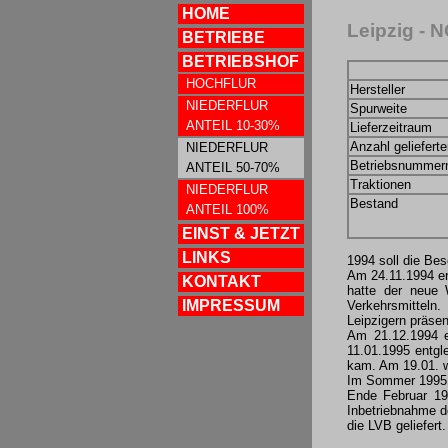
HOME
Leipzig - 
BETRIEBE
BETRIEBSHOF
HOCHFLUR
Hersteller
NIEDERFLUR
Spurweite
ANTEIL 10-30%
Lieferzeitraum
Anzahl geliefert
NIEDERFLUR
Betriebsnummer
ANTEIL 50-70%
Traktionen
NIEDERFLUR
Bestand
ANTEIL 100%
EINST & JETZT
LINKS
1994 soll die Be
Am 24.11.1994 er
KONTAKT
hatte der neue 
IMPRESSUM
Verkehrsmitteln.
Leipzigern präsen
Am 21.12.1994 e
11.01.1995 entgl
kam. Am 19.01. w
Im Sommer 1995 w
Ende Februar 19
Inbetriebnahme 
die LVB geliefert.