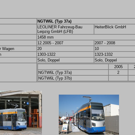
NGTW6L (Typ 37a)
LEOLINER Fahrzeug-Bau
HeiterBlick GmbH
Leipzig GmbH (LFB)
1458 mm
12.2005 - 2007
2007 - 2008
er Wagen
20
10
n
1303-1322
1323-1332
Solo, Doppel
Solo, Doppel
2005
NGTW6L (Typ 37a)
2
NGTW6L (Typ 37b)