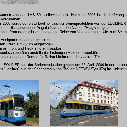
urden von den LVB 30 Leoliner bestellt. Noch für 2005 ist die Lieferung
 vorgesehen.
2005 wurde der erste Leoliner aus der Serienproduktion von der LEOLINER
d im Straßenbahnhof Angerbrücke auf den Namen "Plagwitz" getauft.
iden Prototypen gibt es eine ganze Reihe von Veränderungen wie zum Beispi
 Heckpartie moderner gestaltet
en unten auf 2,20m eingezogen
n an Front und Heck sind einklappbar
enkschiebetüren anstelle der bisherigen Außenschwenktüren
 ausklappbare Rampe für Rollstuhlfahrer an der zweiten Tür
n LEOLINER aus der Serienproduktion gingen am 22. April 2006 in den Liniene
 "Leoliner" aus der Serienproduktion (Bauart NGTW6L/Typ 37a) im Linienein