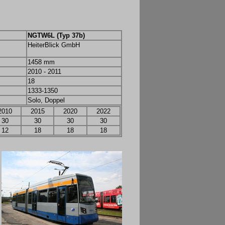
NGTW6L (Typ 37b)
HeiterBlick GmbH
1458 mm
2010 - 2011
18
1333-1350
Solo, Doppel
2010
2015
2020
2022
30
30
30
30
12
18
18
18