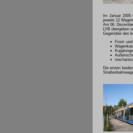
Im Januar 2005 w
jeweils 12 Wagen
Am 06. Dezember 
LVB übergeben un
Gegenüber den be
Front- und
Wagenkast
Kupplunge
Außenschw
mechanisch
Die ersten beide
Straßenbahnwagen