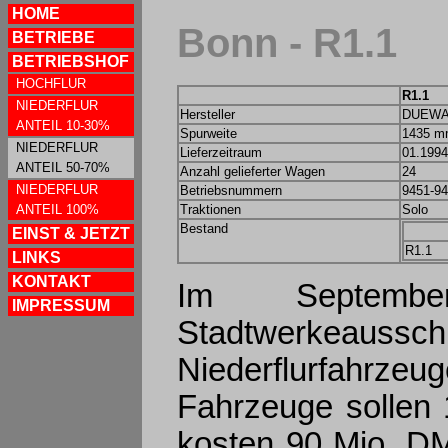
HOME
Bonn - R1.1
BETRIEBE
BETRIEBSHOF
HOCHFLUR
R1.1
NIEDERFLUR
Hersteller
DUEWAG
ANTEIL 10-30%
Spurweite
1435 
NIEDERFLUR
Lieferzeitraum
01.1994
ANTEIL 50-70%
Anzahl gelieferter Wagen
24
NIEDERFLUR
Betriebsnummern
9451-9
ANTEIL 100%
Traktionen
Solo
Bestand
EINST & JETZT
R1.1
LINKS
KONTAKT
Im Septemb
IMPRESSUM
Stadtwerkeauss
Niederflurfahrz
Fahrzeuge sollen
kosten 90 Mio. DM