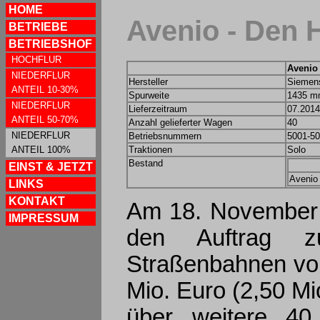
HOME
Avenio - Den 
BETRIEBE
BETRIEBSHOF
HOCHFLUR
Avenio
NIEDERFLUR
Hersteller
Siemen
ANTEIL 10-30%
Spurweite
1435 
NIEDERFLUR
Lieferzeitraum
07.2014
ANTEIL 50-70%
Anzahl gelieferter Wagen
40
NIEDERFLUR
Betriebsnummern
5001-5
ANTEIL 100%
Traktionen
Solo
Bestand
EINST & JETZT
Avenio
LINKS
KONTAKT
Am 18. November 
IMPRESSUM
den Auftrag z
Straßenbahnen vo
Mio. Euro (2,50 Mi
über weitere 40