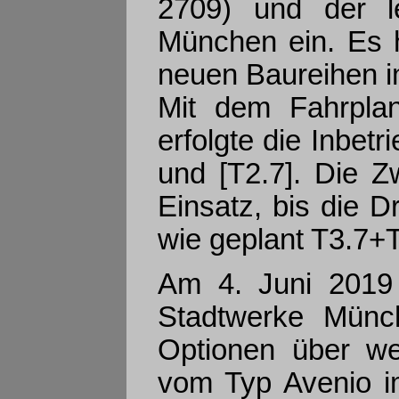
2709) und der le
München ein. Es 
neuen Baureihen i
Mit dem Fahrpla
erfolgte die Inbet
und [T2.7]. Die Z
Einsatz, bis die D
wie geplant T3.7+
Am 4. Juni 2019
Stadtwerke Münc
Optionen über wei
vom Typ Avenio i