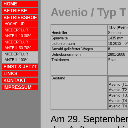
HOME
Avenio / Typ 
BETRIEBE
BETRIEBSHOF
HOCHFLUR
T1.6 (Aveni
NIEDERFLUR
Hersteller
Siemens
ANTEIL 10-30%
Spurweite
1435 mm
NIEDERFLUR
Lieferzeitraum
10.2013 - 0
ANTEIL 50-70%
Anzahl gelieferter Wagen
8
NIEDERFLUR
Betriebsnummern
2801-2808
ANTEIL 100%
Traktionen
Solo
EINST & JETZT
LINKS
Bestand
KONTAKT
Avenio (T1.
IMPRESSUM
Avenio (T2.
Avenio (T3.
Avenio (T4.
Avenio (T4.
Am 29. September 