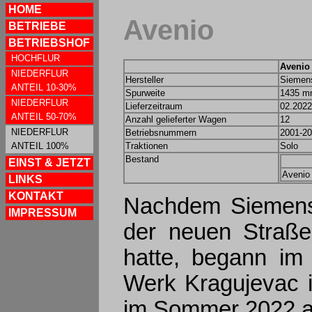
HOME
Avenio
BETRIEBE
BETRIEBSHOF
HOCHFLUR
Avenio
NIEDERFLUR
Hersteller
Siemens
ANTEIL 10-30%
Spurweite
1435 
NIEDERFLUR
Lieferzeitraum
02.2022
ANTEIL 50-70%
Anzahl gelieferter Wagen
12
NIEDERFLUR
Betriebsnummern
2001-2
ANTEIL 100%
Traktionen
Solo
Bestand
EINST & JETZT
Avenio
LINKS
KONTAKT
Nachdem Siemens
IMPRESSUM
der neuen Straße
hatte, begann im
Werk Kragujevac i
im Sommer 2022 au