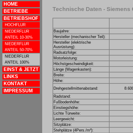
HOME
Technische Daten - Siemens
BETRIEBE
BETRIEBSHOF
HOCHFLUR
Baujahre:
NIEDERFLUR
Hersteller (mechanischer Teil):
ANTEIL 10-30%
Hersteller (elektrische
NIEDERFLUR
Ausrüstung):
ANTEIL 50-70%
Radsatzfolge:
NIEDERFLUR
Motorleistung:
ANTEIL 100%
Höchstgeschwindigkeit:
EINST & JETZT
Länge (Wagenkasten):
Breite:
LINKS
Höhe:
KONTAKT
Drehgestellmittenabstand:
8.60
IMPRESSUM
Radstand:
Fußbodenhöhe:
Einstiegshöhe:
Lichte Türweite:
Leergewicht:
Sitzplätze:
Stehplätze (4Pers./m²):