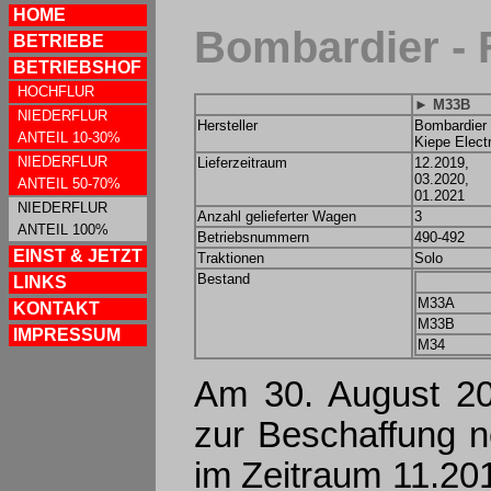
HOME
Bombardier -
BETRIEBE
BETRIEBSHOF
HOCHFLUR
► M33B
NIEDERFLUR
Hersteller
Bombardier 
ANTEIL 10-30%
Kiepe Electr
NIEDERFLUR
Lieferzeitraum
12.2019,
03.2020,
ANTEIL 50-70%
01.2021
NIEDERFLUR
Anzahl gelieferter Wagen
3
ANTEIL 100%
Betriebsnummern
490-492
EINST & JETZT
Traktionen
Solo
Bestand
LINKS
M33A
KONTAKT
M33B
IMPRESSUM
M34
Am 30. August 20
zur Beschaffung 
im Zeitraum 11.20