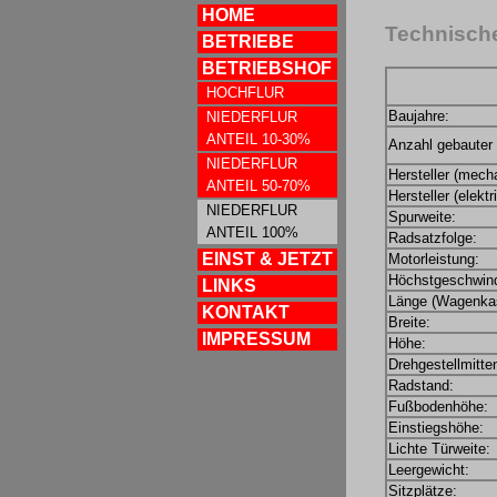
HOME
Technische
BETRIEBE
BETRIEBSHOF
HOCHFLUR
Baujahre:
NIEDERFLUR
ANTEIL 10-30%
Anzahl gebauter
NIEDERFLUR
Hersteller (mecha
ANTEIL 50-70%
Hersteller (elekt
NIEDERFLUR
Spurweite:
ANTEIL 100%
Radsatzfolge:
EINST & JETZT
Motorleistung:
Höchstgeschwind
LINKS
Länge (Wagenkas
KONTAKT
Breite:
IMPRESSUM
Höhe:
Drehgestellmitte
Radstand:
Fußbodenhöhe:
Einstiegshöhe:
Lichte Türweite:
Leergewicht:
Sitzplätze: