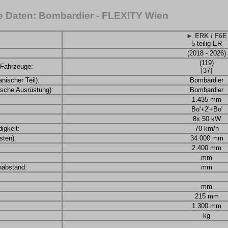
 Daten: Bombardier - FLEXITY Wien
► ERK / F6E
5-teilig ER
(2018 - 2026)
(119)
 Fahrzeuge:
[37]
nischer Teil):
Bombardier
rische Ausrüstung):
Bombardier
1.435 mm
Bo'+2'+Bo'
8x 50 kW
igkeit:
70 km/h
ten):
34.000 mm
2.400 mm
mm
nabstand:
mm
mm
215 mm
1.300 mm
kg