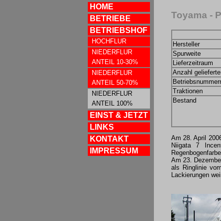
HOME
Toyama -
BETRIEBE
BETRIEBSHOF
HOCHFLUR
Hersteller
NIEDERFLUR
Spurweite
ANTEIL 10-30%
Lieferzeitraum
Anzahl geliefert
NIEDERFLUR
Betriebsnummer
ANTEIL 50-70%
Traktionen
NIEDERFLUR
Bestand
ANTEIL 100%
EINST & JETZT
LINKS
Am 28. April 200
KONTAKT
Niigata 7 Ince
IMPRESSUM
Regenbogenfarbe
Am 23. Dezember 
als Ringlinie vo
Lackierungen weiß