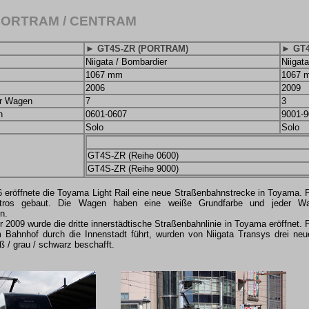
 PORTRAM / CENTRAM
► GT4S-ZR (PORTRAM)
► GT4
Niigata / Bombardier
Niigata
1067 mm
1067 
2006
2009
er Wagen
7
3
n
0601-0607
9001-9
Solo
Solo
GT4S-ZR (Reihe 0600)
GT4S-ZR (Reihe 9000)
6 eröffnete die Toyama Light Rail eine neue Straßenbahnstrecke in Toyama. F
ntros gebaut. Die Wagen haben eine weiße Grundfarbe und jeder Wag
n.
2009 wurde die dritte innerstädtische Straßenbahnlinie in Toyama eröffnet.
m Bahnhof durch die Innenstadt führt, wurden von Niigata Transys drei ne
 / grau / schwarz beschafft.