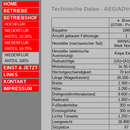
HOME
Technische Daten - AEG/ADt
BETRIEBE
BETRIEBSHOF
► Bre
HOCHFLUR
(GT6N - Pr
Baujahre:
198
NIEDERFLUR
Anzahl gebauter Fahrzeuge:
1
ANTEIL 10-30%
MAN/
NIEDERFLUR
Hersteller (mechanischer Teil):
Werk Nür
ANTEIL 50-70%
Hersteller (elektrische
Kiepe Ele
NIEDERFLUR
Ausrüstung):
ANTEIL 100%
Radsatzfolge:
(1A)+(A1
Motorleistung:
3x 85
EINST & JETZT
Höchstgeschwindigkeit:
70 km
LINKS
Länge (Wagenkasten):
26.500
KONTAKT
Breite:
2.300
IMPRESSUM
Höhe:
3.290
Drehgestellmittenabstand:
8.600
Radstand:
1.850
Fußbodenhöhe:
350 
Einstiegshöhe:
300 
Lichte Türweite:
1.250
Leergewicht:
26.800
Sitzplätze:
67