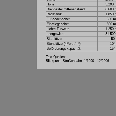
Höhe:
3.290
Drehgestellmittenabstand:
8.600
Radstand:
1.850
Fußbodenhöhe:
350 
Einstiegshöhe:
300 
Lichte Türweite:
1.250
Leergewicht:
31.500
Sitzplätze:
50
Stehplätze (4Pers./m²):
104
Beförderungskapazität:
154
Text-Quellen:
Blickpunkt Straßenbahn: 1/1990 - 12/2006