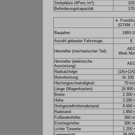
Stehplätze (4Pers./m²):
103
Beförderungskapazität:
170
► Frankfu
(GT6M - 
Baujahre:
1993-1
Anzahl gebauter Fahrzeuge:
8
AE
Hersteller (mechanischer Teil):
Werk Nür
Hersteller (elektrische
AE
Ausrüstung):
Radsatzfolge:
(1A)+(1A
Motorleistung:
3x 100
Höchstgeschwindigkeit:
70 km
Länge (Wagenkasten):
26.800
Breite:
2.300
Höhe:
3.290
Drehgestellmittenabstand:
8.600
Radstand:
1.850
Fußbodenhöhe:
360 
Einstiegshöhe:
300 
Lichte Türweite:
1.250
Leergewicht:
29.000