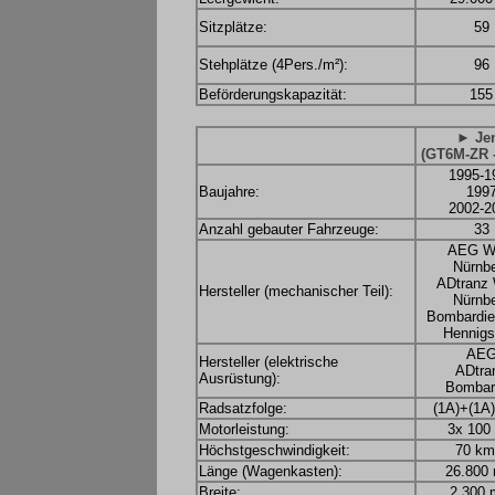
Sitzplätze:
59
Stehplätze (4Pers./m²):
96
Beförderungskapazität:
155
► Je
(GT6M-ZR -
1995-1
Baujahre:
199
2002-2
Anzahl gebauter Fahrzeuge:
33
AEG W
Nürnb
ADtranz
Hersteller (mechanischer Teil):
Nürnb
Bombardie
Hennigs
AE
Hersteller (elektrische
ADtra
Ausrüstung):
Bombar
Radsatzfolge:
(1A)+(1A
Motorleistung:
3x 100
Höchstgeschwindigkeit:
70 km
Länge (Wagenkasten):
26.800
Breite:
2.300