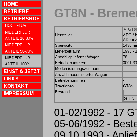
HOME
GT8N - Breme
BETRIEBE
BETRIEBSHOF
HOCHFLUR
► GT8
NIEDERFLUR
Hersteller
AEG / 
ANTEIL 10-30%
ADtranz
NIEDERFLUR
Spurweite
1435 
ANTEIL 50-70%
Lieferzeitraum
1993 - 
Anzahl gelieferter Wagen
78
NIEDERFLUR
Betriebsnummern
3001-3
ANTEIL 100%
Modernisierungszeitraum
-
EINST & JETZT
Anzahl modernisierter Wagen
-
LINKS
Betriebsnummern
-
KONTAKT
Traktionen
GT8N
Bestand
IMPRESSUM
GT8N
01-02/1992 - 17 G
05-06/1992 - Best
09.10.1993 - Anli