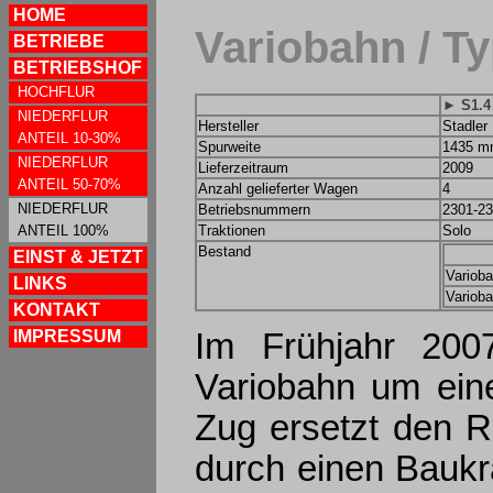
HOME
Variobahn / T
BETRIEBE
BETRIEBSHOF
HOCHFLUR
► S1.4
NIEDERFLUR
Hersteller
Stadler
ANTEIL 10-30%
Spurweite
1435 
NIEDERFLUR
Lieferzeitraum
2009
ANTEIL 50-70%
Anzahl gelieferter Wagen
4
NIEDERFLUR
Betriebsnummern
2301-2
ANTEIL 100%
Traktionen
Solo
Bestand
EINST & JETZT
Varioba
LINKS
Varioba
KONTAKT
Im Frühjahr 200
IMPRESSUM
Variobahn um eine
Zug ersetzt den R
durch einen Baukr