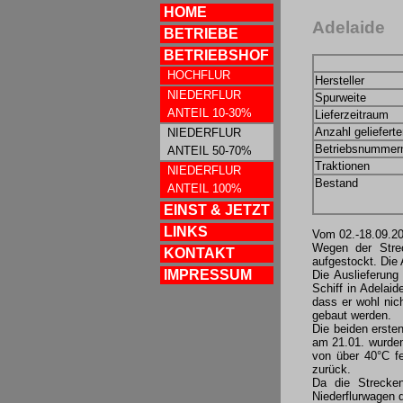
HOME
Adelaide
BETRIEBE
BETRIEBSHOF
HOCHFLUR
Hersteller
NIEDERFLUR
Spurweite
ANTEIL 10-30%
Lieferzeitraum
Anzahl geliefert
NIEDERFLUR
Betriebsnummer
ANTEIL 50-70%
Traktionen
NIEDERFLUR
Bestand
ANTEIL 100%
EINST & JETZT
LINKS
Vom 02.-18.09.20
Wegen der Strec
KONTAKT
aufgestockt. Die
IMPRESSUM
Die Auslieferung
Schiff in Adelai
dass er wohl nic
gebaut werden.
Die beiden erste
am 21.01. wurden
von über 40°C fe
zurück.
Da die Strecken
Niederflurwagen 