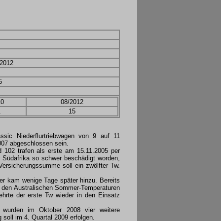
 2012
5
10
08/2012
1
15
ssic Niederflurtriebwagen von 9 auf 11
2007 abgeschlossen sein.
 102 trafen als erste am 15.11.2005 per
r Südafrika so schwer beschädigt worden,
 Versicherungssumme soll ein zwölfter Tw.
ter kam wenige Tage später hinzu. Bereits
it den Australischen Sommer-Temperaturen
ehrte der erste Tw wieder in den Einsatz
, wurden im Oktober 2008 vier weitere
soll im 4. Quartal 2009 erfolgen.