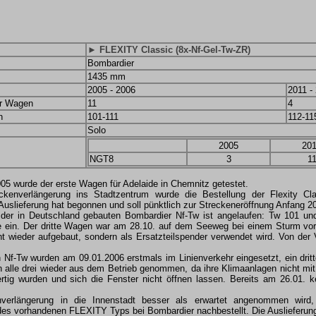
► FLEXITY Classic (8x-Nf-Gel-Tw-ZR)
Bombardier
1435 mm
2005 - 2006
2011 -
er Wagen
11
4
n
101-111
112-11
Solo
2005
20
NGT8
3
1
05 wurde der erste Wagen für Adelaide in Chemnitz getestet.
kenverlängerung ins Stadtzentrum wurde die Bestellung der Flexity Cla
 Auslieferung hat begonnen und soll pünktlich zur Streckeneröffnung Anfang 
 der in Deutschland gebauten Bombardier Nf-Tw ist angelaufen: Tw 101 und
de ein. Der dritte Wagen war am 28.10. auf dem Seeweg bei einem Sturm vo
ht wieder aufgebaut, sondern als Ersatzteilspender verwendet wird. Von der
n Nf-Tw wurden am 09.01.2006 erstmals im Linienverkehr eingesetzt, ein drit
 alle drei wieder aus dem Betrieb genommen, da ihre Klimaanlagen nicht m
rtig wurden und sich die Fenster nicht öffnen lassen. Bereits am 26.01. k
verlängerung in die Innenstadt besser als erwartet angenommen wird
des vorhandenen FLEXITY Typs bei Bombardier nachbestellt. Die Auslieferung 