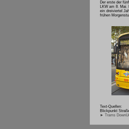
Der erste der fün
LKW am 8. Mai. D
ein dreiviertel J
frühen Morgenstu
Text-Quellen:
Blickpunkt Straß
► Trams DownU