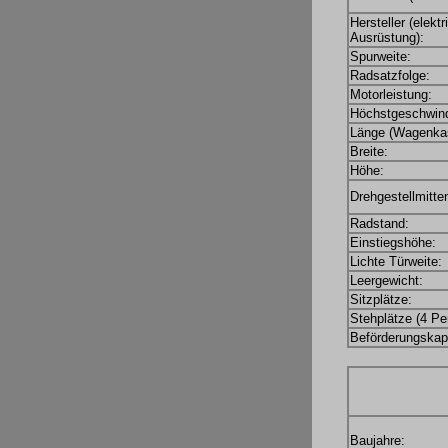
Hersteller (elekt
Ausrüstung):
Spurweite:
Radsatzfolge:
Motorleistung:
Höchstgeschwind
Länge (Wagenkas
Breite:
Höhe:
Drehgestellmitte
Radstand:
Einstiegshöhe:
Lichte Türweite:
Leergewicht:
Sitzplätze:
Stehplätze (4 Pe
Beförderungskapa
Baujahre: