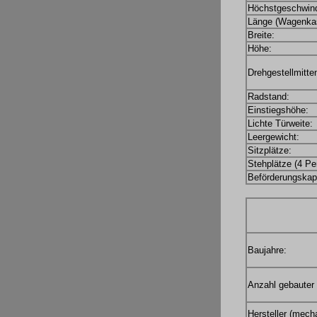
Höchstgeschwind
Länge (Wagenkas
Breite:
Höhe:
Drehgestellmitte
Radstand:
Einstiegshöhe:
Lichte Türweite:
Leergewicht:
Sitzplätze:
Stehplätze (4 Pe
Beförderungskapa
Baujahre:
Anzahl gebauter
Hersteller (mecha