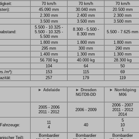
igkeit:
70 km/h
70 km/h
70 km/h
ten):
45.090 mm
30.040 mm
20.500 mm
2.300 mm
2.400 mm
2.300 mm
3.500 mm
3.500 mm
3.500 mm
5.500 - 10.325 -
8.300 - 5.500 -
nabstand:
5.500 - 10.325 -
5.500 - 7.625 mm
8.300 mm
5.500 mm
1.800 mm
1.800 mm
1.800 mm
295 mm
300 mm
290 mm
1.400 mm
1.300 mm
1.300 mm
56.700 kg
40.000 kg
28.300 kg
104
64
50
rs./m²):
153
115
69
zität:
257
179
119
► Adelaide
► Dresden
► Norrköping
NGTD8-DD
M06
2006 - 2007
2005 - 2006
2006 - 2009
2011 - 2012
2011 - 2012
2014
5
11
 Fahrzeuge:
40
10
4
1
Bombardier
Bombardier
Bombardier
nischer Teil):