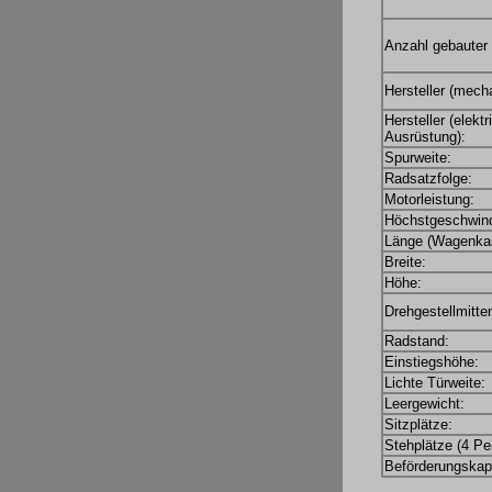
Anzahl gebauter
Hersteller (mecha
Hersteller (elekt
Ausrüstung):
Spurweite:
Radsatzfolge:
Motorleistung:
Höchstgeschwind
Länge (Wagenkas
Breite:
Höhe:
Drehgestellmitte
Radstand:
Einstiegshöhe:
Lichte Türweite:
Leergewicht:
Sitzplätze:
Stehplätze (4 Pe
Beförderungskapa