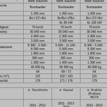
Werk Bautzen
Werk Bautzen
Werk Bautzen
rische
Bombardier
Bombardier
Bombardier
1.435 mm
1.450 mm
1.435 mm
Bo'+2'2'+Bo'
Bo'Bo'+2'Bo'
Bo'+2'2'+Bo'
6x 85 kW
4x 105 kW
igkeit:
70 km/h
70 km/h
70 km/h
ten):
30.040 mm
30.040 mm
30.040 mm
2.400 mm
2.300 mm
2.400 mm
3.500 mm
3.500 mm
3.500 mm
8.300 - 5.500 -
5.500 - 11.100 -
8.300 - 5.500 -
nabstand:
8.300 mm
5.500 mm
8.300 mm
1.800 mm
1.800 mm
1.800 mm
300 mm
295 mm
300 mm
1.300 mm
1.400 mm
1.300 mm
40.000 kg
39.300 kg
40.000 kg
64
69 / 73
64
rs./m²):
115
102 / 103
115
zität:
179
171 / 176
179
► Stockholm
► Kassel
► Kraków
(Krakau)
NGT8
2011 - 2013
2011 - 2012
2012 - 2013
2013