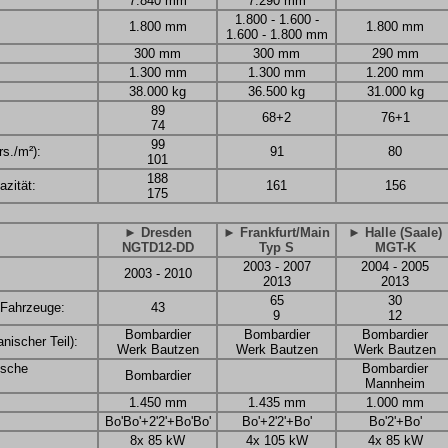
7.840 mm
7.290 mm
1.800 - 1.600 -
1.800 mm
1.800 mm
1.600 - 1.800 mm
300 mm
300 mm
290 mm
1.300 mm
1.300 mm
1.200 mm
38.000 kg
36.500 kg
31.000 kg
89
68+2
76+1
74
99
rs./m²):
91
80
101
188
zität:
161
156
175
► Dresden
► Frankfurt/Main
► Halle (Saale)
NGTD12-DD
Typ S
MGT-K
2003 - 2007
2004 - 2005
2003 - 2010
2013
2013
65
30
 Fahrzeuge:
43
9
12
Bombardier
Bombardier
Bombardier
nischer Teil):
Werk Bautzen
Werk Bautzen
Werk Bautzen
rische
Bombardier
Bombardier
Mannheim
1.450 mm
1.435 mm
1.000 mm
Bo'Bo'+2'2'+Bo'Bo'
Bo'+2'2'+Bo'
Bo'2'+Bo'
8x 85 kW
4x 105 kW
4x 85 kW