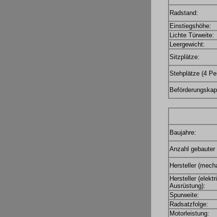
Radstand:
Einstiegshöhe:
Lichte Türweite:
Leergewicht:
Sitzplätze:
Stehplätze (4 Pe
Beförderungskapa
Baujahre:
Anzahl gebauter
Hersteller (mecha
Hersteller (elekt
Ausrüstung):
Spurweite:
Radsatzfolge:
Motorleistung: