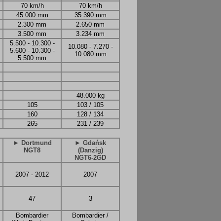
70 km/h
70 km/h
45.000 mm
35.390 mm
2.300 mm
2.650 mm
3.500 mm
3.234 mm
5.500 - 10.300 -
10.080 - 7.270 -
5.600 - 10.300 -
10.080 mm
5.500 mm
48.000 kg
105
103 / 105
160
128 / 134
265
231 / 239
► Dortmund
► Gdańsk
NGT8
(Danzig)
NGT6-2GD
2007 - 2012
2007
47
3
Bombardier
Bombardier /