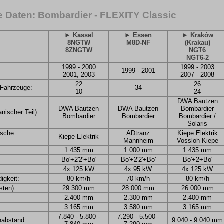
 Daten: Bombardier - FLEXITY Classic
► Kassel
► Essen
► Kraków
8NGTW
M8D-NF
(Krakau)
8ZNGTW
NGT6
NGT6-2
1999 - 2000
1999 - 2003
1999 - 2001
2001, 2003
2007 - 2008
22
26
 Fahrzeuge:
34
10
24
DWA Bautzen
DWA Bautzen
DWA Bautzen
Bombardier
nischer Teil):
Bombardier
Bombardier
Bombardier /
Solaris
rische
ADtranz
Kiepe Elektrik
Kiepe Elektrik
Mannheim
Vossloh Kiepe
1.435 mm
1.000 mm
1.435 mm
Bo'+2'2'+Bo'
Bo'+2'2'+Bo'
Bo'+2+Bo'
4x 125 kW
4x 95 kW
4x 125 kW
igkeit:
80 km/h
70 km/h
80 km/h
ten):
29.300 mm
28.000 mm
26.000 mm
2.400 mm
2.300 mm
2.400 mm
3.165 mm
3.580 mm
3.165 mm
7.840 - 5.800 -
7.290 - 5.500 -
nabstand:
9.040 - 9.040 mm