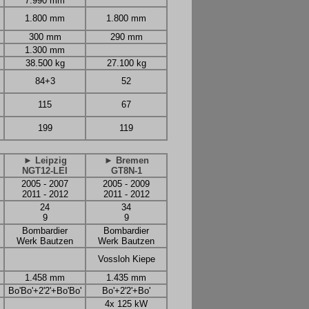
7.990 mm
1.800 mm
1.800 mm
300 mm
290 mm
1.300 mm
38.500 kg
27.100 kg
84+3
52
115
67
199
119
► Leipzig
► Bremen
NGT12-LEI
GT8N-1
2005 - 2007
2005 - 2009
2011 - 2012
2011 - 2012
24
34
9
9
Bombardier
Bombardier
Werk Bautzen
Werk Bautzen
Vossloh Kiepe
1.458 mm
1.435 mm
Bo'Bo'+2'2'+Bo'Bo'
Bo'+2'2'+Bo'
4x 125 kW