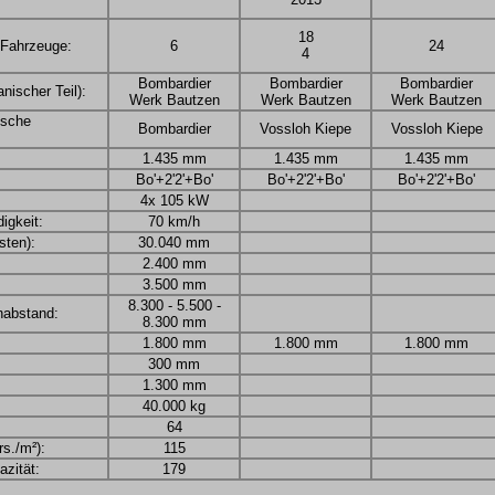
18
 Fahrzeuge:
6
24
4
Bombardier
Bombardier
Bombardier
nischer Teil):
Werk Bautzen
Werk Bautzen
Werk Bautzen
rische
Bombardier
Vossloh Kiepe
Vossloh Kiepe
1.435 mm
1.435 mm
1.435 mm
Bo'+2'2'+Bo'
Bo'+2'2'+Bo'
Bo'+2'2'+Bo'
4x 105 kW
igkeit:
70 km/h
ten):
30.040 mm
2.400 mm
3.500 mm
8.300 - 5.500 -
nabstand:
8.300 mm
1.800 mm
1.800 mm
1.800 mm
300 mm
1.300 mm
40.000 kg
64
rs./m²):
115
zität:
179