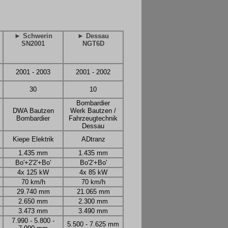
► Schwerin
► Dessau
SN2001
NGT6D
2001 - 2003
2001 - 2002
30
10
Bombardier
DWA Bautzen
Werk Bautzen /
Bombardier
Fahrzeugtechnik
Dessau
Kiepe Elektrik
ADtranz
1.435 mm
1.435 mm
Bo'+2'2'+Bo'
Bo'2'+Bo'
4x 125 kW
4x 85 kW
70 km/h
70 km/h
29.740 mm
21.065 mm
2.650 mm
2.300 mm
3.473 mm
3.490 mm
7.990 - 5.800 -
5.500 - 7.625 mm