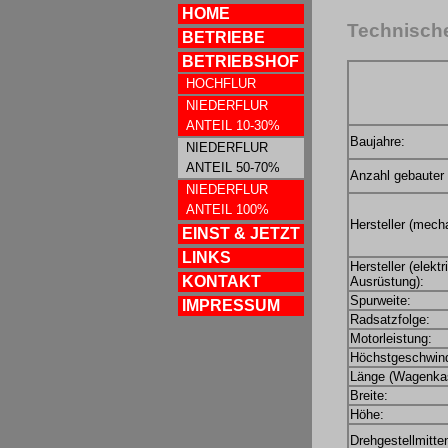
HOME
Technische
BETRIEBE
BETRIEBSHOF
HOCHFLUR
NIEDERFLUR
ANTEIL 10-30%
Baujahre:
NIEDERFLUR
ANTEIL 50-70%
Anzahl gebauter
NIEDERFLUR
ANTEIL 100%
Hersteller (mecha
EINST & JETZT
LINKS
Hersteller (elekt
KONTAKT
Ausrüstung):
Spurweite:
IMPRESSUM
Radsatzfolge:
Motorleistung:
Höchstgeschwind
Länge (Wagenkas
Breite:
Höhe:
Drehgestellmitte