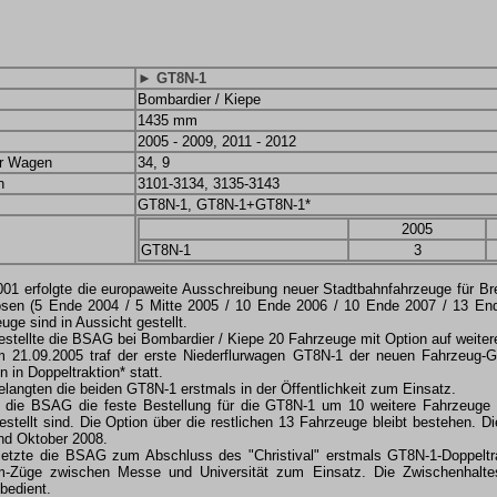
► GT8N-1
Bombardier / Kiepe
1435 mm
2005 - 2009, 2011 - 2012
er Wagen
34, 9
n
3101-3134, 3135-3143
GT8N-1, GT8N-1+GT8N-1*
2005
GT8N-1
3
01 erfolgte die europaweite Ausschreibung neuer Stadtbahnfahrzeuge für B
osen (5 Ende 2004 / 5 Mitte 2005 / 10 Ende 2006 / 10 Ende 2007 / 13 Ende
uge sind in Aussicht gestellt.
stellte die BSAG bei Bombardier / Kiepe 20 Fahrzeuge mit Option auf weiter
m 21.09.2005 traf der erste Niederflurwagen GT8N-1 der neuen Fahrzeug-
n in Doppeltraktion* statt.
langten die beiden GT8N-1 erstmals in der Öffentlichkeit zum Einsatz.
 die BSAG die feste Bestellung für die GT8N-1 um 10 weitere Fahrzeuge 
estellt sind. Die Option über die restlichen 13 Fahrzeuge bleibt bestehen. D
nd Oktober 2008.
etzte die BSAG zum Abschluss des "Christival" erstmals GT8N-1-Doppeltra
Züge zwischen Messe und Universität zum Einsatz. Die Zwischenhaltes
bedient.