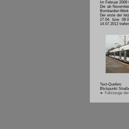
Im Februar 2009 t
Die ab November
Bombardier-Werk
Der erste der le
27.04. bzw. 09.0
14.07.2012 trafe
Text-Quellen:
Blickpunkt Straß
► Fahrzeuge de