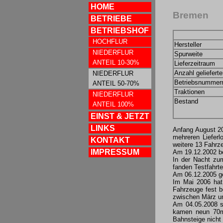
HOME
Bremen
BETRIEBE
BETRIEBSHOF
HOCHFLUR
Hersteller
NIEDERFLUR
Spurweite
ANTEIL 10-30%
Lieferzeitraum
Anzahl geliefert
NIEDERFLUR
Betriebsnummer
ANTEIL 50-70%
Traktionen
NIEDERFLUR
Bestand
ANTEIL 100%
EINST & JETZT
LINKS
Anfang August 20
mehreren Lieferl
KONTAKT
weitere 13 Fahrze
IMPRESSUM
Am 19.12.2002 be
In der Nacht zu
fanden Testfahrte
Am 06.12.2005 ge
Im Mai 2006 hat
Fahrzeuge fest b
zwischen März u
Am 04.05.2008 s
kamen neun 70m-
Bahnsteige nicht 