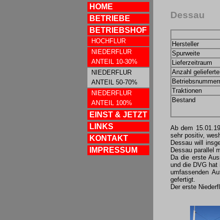
HOME
Dessau
BETRIEBE
BETRIEBSHOF
HOCHFLUR
Hersteller
NIEDERFLUR
Spurweite
ANTEIL 10-30%
Lieferzeitraum
Anzahl geliefert
NIEDERFLUR
Betriebsnummer
ANTEIL 50-70%
Traktionen
NIEDERFLUR
Bestand
ANTEIL 100%
EINST & JETZT
LINKS
Ab dem 15.01.19
sehr positiv, we
KONTAKT
Dessau will insg
IMPRESSUM
Dessau parallel 
Da die erste Au
und die DVG hat 
umfassenden Auf
gefertigt.
Der erste Niederf