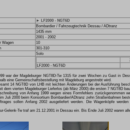
► LF2000 - NGT6D
Bombardier / Fahrzeugtechnik Dessau / ADtranz
1435 mm
2001 - 2002
er Wagen
10
n
301-310
Solo
LF2000 - NGT6D
99 war der Magdeburger NGT8D-Tw 1315 für zwei Wochen zu Gast in Dess
shalb eine Gemeinschaftsbestellung mit Magdeburg angestrebt wird.
esamt 14 NGT8D von LHB mit leichten Änderungen bei der Ausführung bescha
mit dem vierten Magdeburger Lieferlos (ab März 2000) die ersten 7 NGT8D ba
sschreibung von Anfang 1999 wegen eines Formfehlers zurückgenommen w
im Juli 2000 beim Konsortium Bombardier/ADtranz zehn Straßenbahnen beste
trages sollen Anfang 2002 ausgeliefert werden. Die Wagenköpfe werde
lur-Gelenk-Tw traf am 21.12.2001 in Dessau ein. Bis Ende Juli 2002 waren all