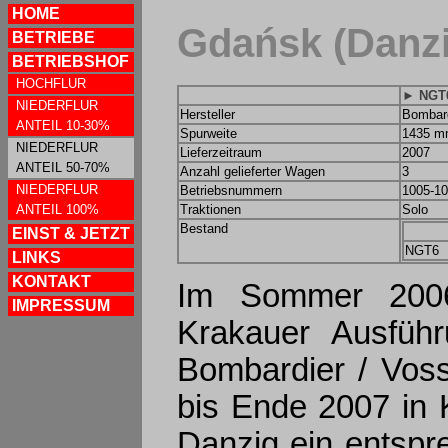
HOME
Gdańsk (Danzi
BETRIEBE
BETRIEBSHOF
HOCHFLUR
► NGT
NIEDERFLUR
Hersteller
Bombard
ANTEIL 10-30%
Spurweite
1435 
NIEDERFLUR
Lieferzeitraum
2007
ANTEIL 50-70%
Anzahl gelieferter Wagen
3
NIEDERFLUR
Betriebsnummern
1005-1
ANTEIL 100%
Traktionen
Solo
Bestand
EINST & JETZT
NGT6
LINKS
KONTAKT
Im Sommer 2006
IMPRESSUM
Krakauer Ausführ
Bombardier / Voss
bis Ende 2007 in 
Danzig ein entspr