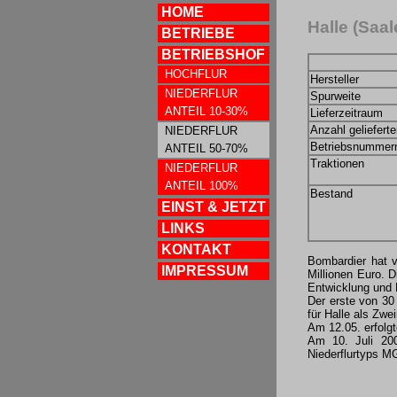
HOME
Halle (Saal
BETRIEBE
BETRIEBSHOF
HOCHFLUR
Hersteller
NIEDERFLUR
Spurweite
ANTEIL 10-30%
Lieferzeitraum
Anzahl geliefert
NIEDERFLUR
Betriebsnummer
ANTEIL 50-70%
Traktionen
NIEDERFLUR
ANTEIL 100%
Bestand
EINST & JETZT
LINKS
KONTAKT
Bombardier hat v
IMPRESSUM
Millionen Euro. 
Entwicklung und 
Der erste von 30
für Halle als Zwe
Am 12.05. erfolg
Am 10. Juli 200
Niederflurtyps M