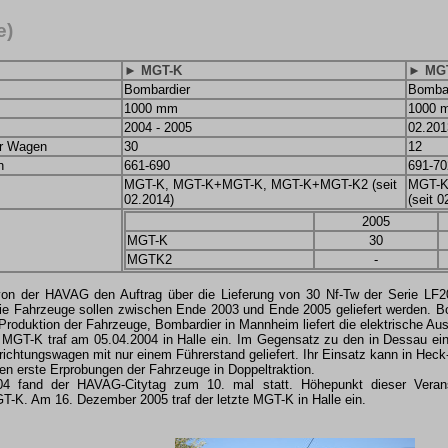
e)
► MGT-K
► MG
Bombardier
Bombar
1000 mm
1000 
2004 - 2005
02.201
er Wagen
30
12
n
661-690
691-70
MGT-K, MGT-K+MGT-K, MGT-K+MGT-K2 (seit
MGT-K
02.2014)
(seit 0
2005
MGT-K
30
MGTK2
-
on der HAVAG den Auftrag über die Lieferung von 30 Nf-Tw der Serie LF200
Die Fahrzeuge sollen zwischen Ende 2003 und Ende 2005 geliefert werden. Bom
Produktion der Fahrzeuge, Bombardier in Mannheim liefert die elektrische Au
 MGT-K traf am 05.04.2004 in Halle ein. Im Gegensatz zu den in Dessau e
irichtungswagen mit nur einem Führerstand geliefert. Ihr Einsatz kann in Heck
ten erste Erprobungen der Fahrzeuge in Doppeltraktion.
4 fand der HAVAG-Citytag zum 10. mal statt. Höhepunkt dieser Verans
GT-K. Am 16. Dezember 2005 traf der letzte MGT-K in Halle ein.