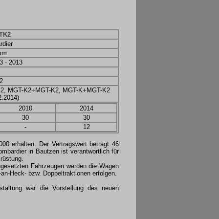
TK2
dier
mm
3 - 2013
2
2, MGT-K2+MGT-K2, MGT-K+MGT-K2
2.2014)
2010
2014
30
30
-
12
0 erhalten. Der Vertragswert beträgt 46
bardier in Bautzen ist verantwortlich für
srüstung.
ingesetzten Fahrzeugen werden die Wagen
-an-Heck- bzw. Doppeltraktionen erfolgen.
taltung war die Vorstellung des neuen