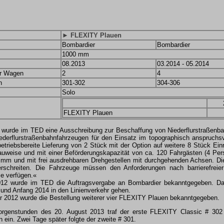
► FLEXITY Plauen
Bombardier
Bombardier
1000 mm
08.2013
03.2014 - 05.2014
er Wagen
2
4
n
301-302
304-306
Solo
FLEXITY Plauen
wurde im TED eine Ausschreibung zur Beschaffung von Niederflurstraßenbah
ederflurstraßenbahnfahrzeugen für den Einsatz im topographisch anspruchs
betriebsbereite Lieferung von 2 Stück mit der Option auf weitere 8 Stück Ei
auweise und mit einer Beförderungskapazität von ca. 120 Fahrgästen (4 Per
 mm und mit frei ausdrehbaren Drehgestellen mit durchgehenden Achsen. Di
rschreiten. Die Fahrzeuge müssen den Anforderungen nach barrierefreie
tze verfügen.«
12 wurde im TED die Auftragsvergabe an Bombardier bekanntgegeben. Das
 und Anfang 2014 in den Linienverkehr gehen.
2012 wurde die Bestellung weiterer vier FLEXITY Plauen bekanntgegeben.
orgenstunden des 20. August 2013 traf der erste FLEXITY Classic # 302
 ein. Zwei Tage später folgte der zweite # 301.