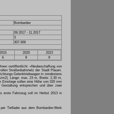
Bombardier
09.2017 - 11.2017
3
307-309
2015
2020
2023
6
9
9
nen veröffentlicht: »Neubeschaffung von
vollen Straßenbahnnetz der Stadt Plauen.
nrichtungs-Gelenktriebwagen in mindestens
s/m2), Länge: max. 23 m, Breite: 2,30 m,
e Einstiege sollen eine Höhe von 320 mm
r Gestaltung entsprechen und über zwei
 erste Fahrzeug soll im Herbst 2013 in
 per Tieflader aus dem Bombardier-Werk