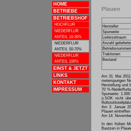
HOME
Plauen
BETRIEBE
BETRIEBSHOF
HOCHFLUR
Hersteller
NIEDERFLUR
Spurweite
ANTEIL 10-30%
Lieferzeitraum
Anzahl geliefert
NIEDERFLUR
Betriebsnummer
ANTEIL 50-70%
Traktionen
NIEDERFLUR
Bestand
ANTEIL 100%
EINST & JETZT
LINKS
Am 31. Mai 2011 
meterspurigen Ni
KONTAKT
Herstellung und 
IMPRESSUM
70 %-Niederflurb
Spurweite: 1.000
ü.SOK nicht übe
Rollstuhlstellplä
Am 3. Januar 20
Plauen eintreffen
Am 14. November 
In den frühen M
Bautzen in Plauen