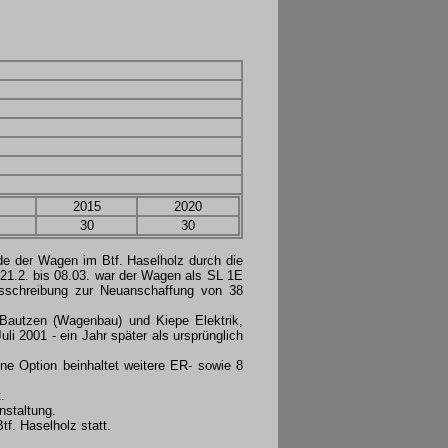
2015
2020
30
30
de der Wagen im Btf. Haselholz durch die
 21.2. bis 08.03. war der Wagen als SL 1E
usschreibung zur Neuanschaffung von 38
 Bautzen (Wagenbau) und Kiepe Elektrik,
uli 2001 - ein Jahr später als ursprünglich
ne Option beinhaltet weitere ER- sowie 8
.
nstaltung.
f. Haselholz statt.