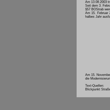
Am 13.08.2003 tra
Seit dem 3. Febr
§57 BOStrab werd
Am 15. Februar 2
halbes Jahr ausfa
Am 15. November 
die Modernisier
Text-Quellen:
Blickpunkt Straß