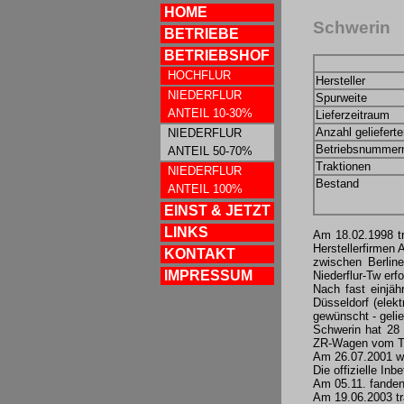
HOME
Schwerin
BETRIEBE
BETRIEBSHOF
HOCHFLUR
Hersteller
NIEDERFLUR
Spurweite
ANTEIL 10-30%
Lieferzeitraum
Anzahl geliefert
NIEDERFLUR
Betriebsnummer
ANTEIL 50-70%
Traktionen
NIEDERFLUR
Bestand
ANTEIL 100%
EINST & JETZT
LINKS
Am 18.02.1998 tr
Herstellerfirmen
KONTAKT
zwischen Berlin
IMPRESSUM
Niederflur-Tw erfo
Nach fast einjä
Düsseldorf (elekt
gewünscht - gelie
Schwerin hat 28 
ZR-Wagen vom T
Am 26.07.2001 wu
Die offizielle In
Am 05.11. fanden
Am 19.06.2003 tr