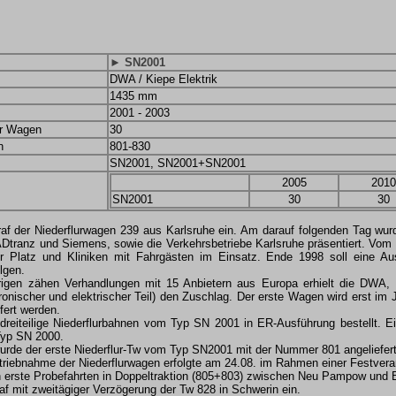
► SN2001
DWA / Kiepe Elektrik
1435 mm
2001 - 2003
er Wagen
30
n
801-830
SN2001, SN2001+SN2001
2005
2010
SN2001
30
30
af der Niederflurwagen 239 aus Karlsruhe ein. Am darauf folgenden Tag wur
 ADtranz und Siemens, sowie die Verkehrsbetriebe Karlsruhe präsentiert. Vom
er Platz und Kliniken mit Fahrgästen im Einsatz. Ende 1998 soll eine A
lgen.
hrigen zähen Verhandlungen mit 15 Anbietern aus Europa erhielt die DWA,
ronischer und elektrischer Teil) den Zuschlag. Der erste Wagen wird erst im J
fert werden.
dreiteilige Niederflurbahnen vom Typ SN 2001 in ER-Ausführung bestellt. Ei
yp SN 2000.
rde der erste Niederflur-Tw vom Typ SN2001 mit der Nummer 801 angeliefert
betriebnahme der Niederflurwagen erfolgte am 24.08. im Rahmen einer Festvera
 erste Probefahrten in Doppeltraktion (805+803) zwischen Neu Pampow und Bt
af mit zweitägiger Verzögerung der Tw 828 in Schwerin ein.