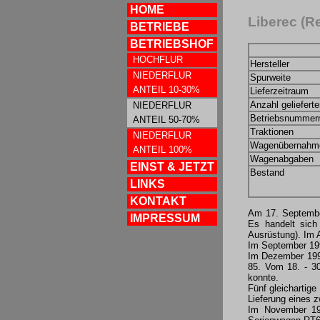
HOME
Liberec (R
BETRIEBE
BETRIEBSHOF
HOCHFLUR
Hersteller
NIEDERFLUR
Spurweite
ANTEIL 10-30%
Lieferzeitraum
Anzahl geliefert
NIEDERFLUR
Betriebsnummer
ANTEIL 50-70%
Traktionen
NIEDERFLUR
Wagenübernahm
ANTEIL 100%
Wagenabgaben
EINST & JETZT
Bestand
LINKS
KONTAKT
Am 17. September
IMPRESSUM
Es handelt sich
Ausrüstung). Im 
Im September 199
Im Dezember 1998
85. Vom 18. - 30
konnte.
Fünf gleichartige
Lieferung eines 
Im November 199