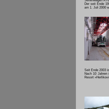
Serienwagen RT6S
Der seit Ende 19
am 1. Juli 2000 w
Seit Ende 2003 is
Nach 10 Jahren 
Resort »Herlíkovi