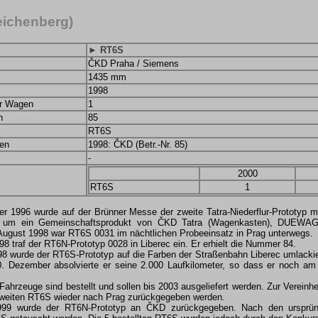
eichenberg)
► RT6S
ČKD Praha / Siemens
1435 mm
1998
er Wagen
1
n
85
RT6S
en
1998: ČKD (Betr.-Nr. 85)
-
2000
RT6S
1
 1996 wurde auf der Brünner Messe der zweite Tatra-Niederflur-Prototyp mit
 um ein Gemeinschaftsprodukt von ČKD Tatra (Wagenkasten), DUEWAG (
August 1998 war RT6S 0031 im nächtlichen Probeeinsatz in Prag unterwegs.
8 traf der RT6N-Prototyp 0028 in Liberec ein. Er erhielt die Nummer 84.
 wurde der RT6S-Prototyp auf die Farben der Straßenbahn Liberec umlackiert
. Dezember absolvierte er seine 2.000 Laufkilometer, so dass er noch am
 Fahrzeuge sind bestellt und sollen bis 2003 ausgeliefert werden. Zur Vereinh
zweiten RT6S wieder nach Prag zurückgegeben werden.
9 wurde der RT6N-Prototyp an ČKD zurückgegeben. Nach den ursprüngl