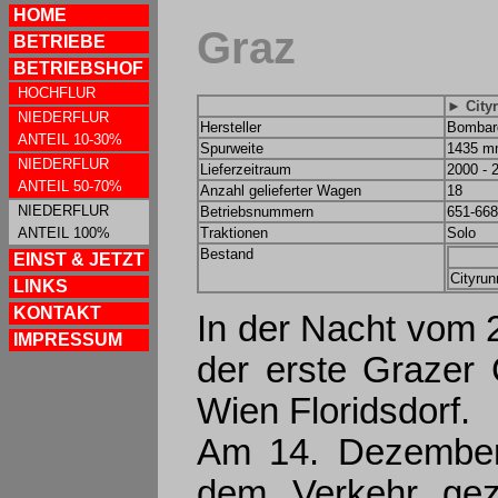
HOME
Graz
BETRIEBE
BETRIEBSHOF
HOCHFLUR
► City
NIEDERFLUR
Hersteller
Bombar
ANTEIL 10-30%
Spurweite
1435 
NIEDERFLUR
Lieferzeitraum
2000 - 
ANTEIL 50-70%
Anzahl gelieferter Wagen
18
NIEDERFLUR
Betriebsnummern
651-668
ANTEIL 100%
Traktionen
Solo
Bestand
EINST & JETZT
Cityrun
LINKS
KONTAKT
In der Nacht vom 
IMPRESSUM
der erste Grazer 
Wien Floridsdorf.
Am 14. Dezember 
dem Verkehr gez