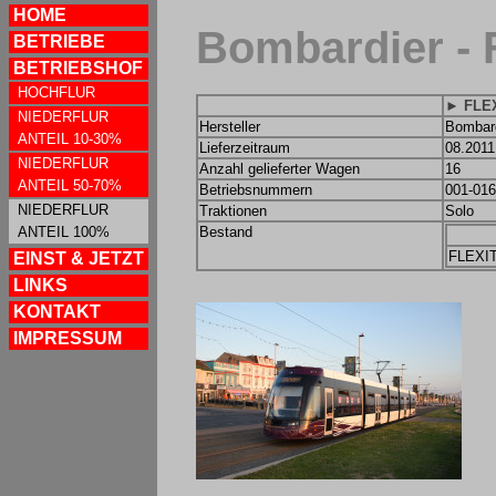
HOME
Bombardier - 
BETRIEBE
BETRIEBSHOF
HOCHFLUR
► FLEX
NIEDERFLUR
Hersteller
Bombar
ANTEIL 10-30%
Lieferzeitraum
08.2011
NIEDERFLUR
Anzahl gelieferter Wagen
16
ANTEIL 50-70%
Betriebsnummern
001-016
NIEDERFLUR
Traktionen
Solo
ANTEIL 100%
Bestand
FLEXI
EINST & JETZT
LINKS
KONTAKT
IMPRESSUM