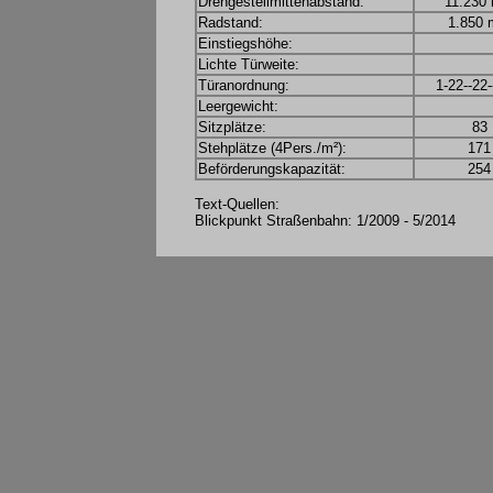
Drehgestellmittenabstand:
11.230
Radstand:
1.850
Einstiegshöhe:
Lichte Türweite:
Türanordnung:
1-22--22-
Leergewicht:
Sitzplätze:
83
Stehplätze (4Pers./m²):
171
Beförderungskapazität:
254
Text-Quellen:
Blickpunkt Straßenbahn: 1/2009 - 5/2014