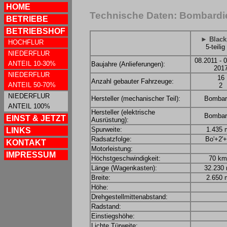
HOME
Technische Daten: Bombardie
BETRIEBE
BETRIEBSHOF
► Black
HOCHFLUR
5-teili
NIEDERFLUR
08.2011 - 
ANTEIL 10-30%
Baujahre (Anlieferungen):
201
NIEDERFLUR
16
Anzahl gebauter Fahrzeuge:
ANTEIL 50-70%
2
NIEDERFLUR
Hersteller (mechanischer Teil):
Bombar
ANTEIL 100%
Hersteller (elektrische
Bombar
EINST & JETZT
Ausrüstung):
Spurweite:
1.435
LINKS
Radsatzfolge:
Bo'+2'+
KONTAKT
Motorleistung:
IMPRESSUM
Höchstgeschwindigkeit:
70 km
Länge (Wagenkasten):
32.230
Breite:
2.650
Höhe:
Drehgestellmittenabstand:
Radstand:
Einstiegshöhe:
Lichte Türweite: