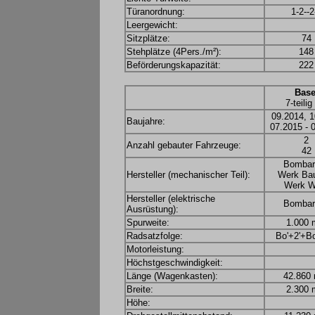
Türanordnung:
1-2--2
Leergewicht:
Sitzplätze:
74
Stehplätze (4Pers./m²):
148
Beförderungskapazität:
222
Base
7-teili
09.2014, 1
Baujahre:
07.2015 - 
2
Anzahl gebauter Fahrzeuge:
42
Bombar
Hersteller (mechanischer Teil):
Werk Ba
Werk W
Hersteller (elektrische
Bombar
Ausrüstung):
Spurweite:
1.000
Radsatzfolge:
Bo'+2'+Bo
Motorleistung:
Höchstgeschwindigkeit:
Länge (Wagenkasten):
42.860
Breite:
2.300
Höhe: