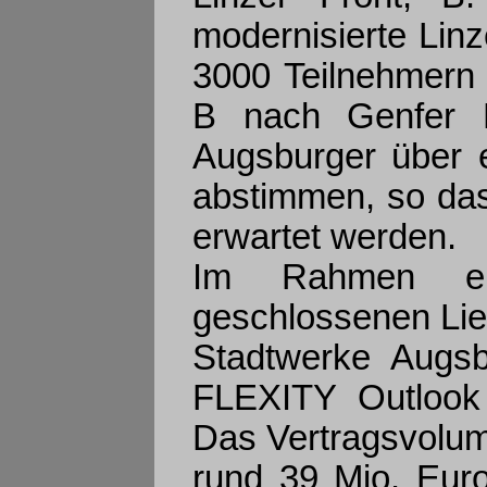
modernisierte Lin
3000 Teilnehmern 
B nach Genfer M
Augsburger über 
abstimmen, so das
erwartet werden.
Im Rahmen e
geschlossenen Lie
Stadtwerke Augsb
FLEXITY Outlook N
Das Vertragsvolum
rund 39 Mio. Euro