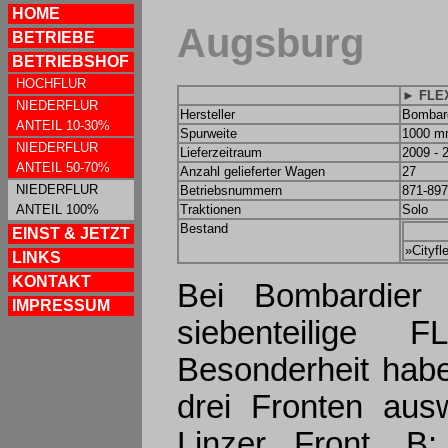
HOME
Augsburg
BETRIEBE
BETRIEBSHOF
HOCHFLUR
► FLEX
NIEDERFLUR
Hersteller
Bombar
ANTEIL 10-30%
Spurweite
1000 
NIEDERFLUR
Lieferzeitraum
2009 - 
ANTEIL 50-70%
Anzahl gelieferter Wagen
27
NIEDERFLUR
Betriebsnummern
871-897
ANTEIL 100%
Traktionen
Solo
Bestand
EINST & JETZT
»Cityfl
LINKS
KONTAKT
Bei Bombardier
IMPRESSUM
siebenteilige 
Besonderheit hab
drei Fronten aus
Linzer Front, B