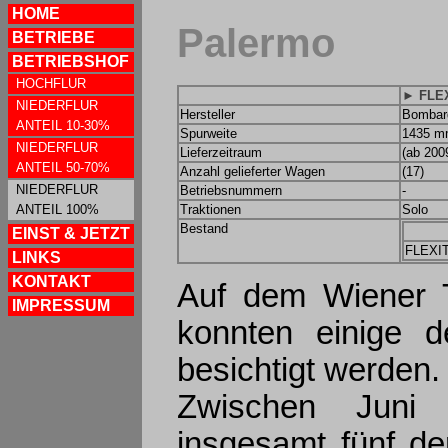
HOME
Palermo
BETRIEBE
BETRIEBSHOF
HOCHFLUR
► FLEX
NIEDERFLUR
Hersteller
Bombar
ANTEIL 10-30%
Spurweite
1435 
NIEDERFLUR
Lieferzeitraum
(ab 200
ANTEIL 50-70%
Anzahl gelieferter Wagen
(17)
NIEDERFLUR
Betriebsnummern
-
ANTEIL 100%
Traktionen
Solo
Bestand
EINST & JETZT
FLEXIT
LINKS
KONTAKT
Auf dem Wiener 
IMPRESSUM
konnten einige 
besichtigt werden.
Zwischen Juni
insgesamt fünf d