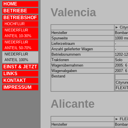
HOME
Valencia
BETRIEBE
BETRIEBSHOF
HOCHFLUR
► City
NIEDERFLUR
Hersteller
Bombar
ANTEIL 10-30%
Spurweite
1000 
NIEDERFLUR
Lieferzeitraum
-
ANTEIL 50-70%
Anzahl gelieferter Wagen
-
NIEDERFLUR
Betriebsnummern
1202-12
ANTEIL 100%
Traktionen
Solo
Wagenübernahmen
2005: 
EINST & JETZT
Wagenabgaben
2007: 
LINKS
Bestand
KONTAKT
Cityrun
IMPRESSUM
FLEXIT
Alicante
► FLEX
Hersteller
Bombar