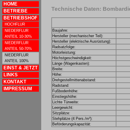
HOME
Technische Daten: Bombardie
BETRIEBE
BETRIEBSHOF
HOCHFLUR
Baujahre:
NIEDERFLUR
Hersteller (mechanischer Teil):
ANTEIL 10-30%
Hersteller (elektrische Ausrüstung):
NIEDERFLUR
Radsatzfolge:
ANTEIL 50-70%
Motorleistung:
NIEDERFLUR
Höchstgeschwindigkeit:
ANTEIL 100%
Länge (Wagenkasten):
EINST & JETZT
Breite:
LINKS
Höhe:
Drehgestellmittenabstand:
KONTAKT
Radstand:
IMPRESSUM
Fußbodenhöhe:
Einstiegshöhe:
Lichte Türweite:
Leergewicht:
Sitzplätze:
Stehplätze (4 Pers./m²):
Beförderungskapazität: