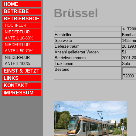
HOME
Brüssel
BETRIEBE
BETRIEBSHOF
HOCHFLUR
► T200
NIEDERFLUR
Hersteller
Bombar
ANTEIL 10-30%
Spurweite
1435 
NIEDERFLUR
Lieferzeitraum
10.1993
ANTEIL 50-70%
Anzahl gelieferter Wagen
51
NIEDERFLUR
Betriebsnummern
2001-2
ANTEIL 100%
Traktionen
Solo
Bestand
EINST & JETZT
T2000
LINKS
KONTAKT
IMPRESSUM