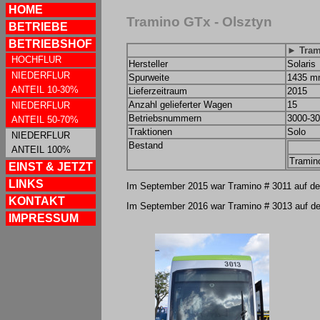
HOME
Tramino GTx - Olsztyn
BETRIEBE
BETRIEBSHOF
► Tram
HOCHFLUR
Hersteller
Solaris
NIEDERFLUR
Spurweite
1435 
ANTEIL 10-30%
Lieferzeitraum
2015
Anzahl gelieferter Wagen
15
NIEDERFLUR
Betriebsnummern
3000-3
ANTEIL 50-70%
Traktionen
Solo
NIEDERFLUR
Bestand
ANTEIL 100%
Tramin
EINST & JETZT
LINKS
Im September 2015 war Tramino # 3011 auf der
KONTAKT
Im September 2016 war Tramino # 3013 auf der 
IMPRESSUM