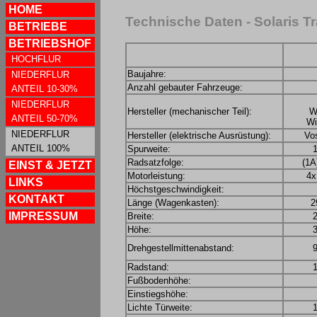
HOME
Technische Daten - Solaris 
BETRIEBE
BETRIEBSHOF
HOCHFLUR
Baujahre:
NIEDERFLUR
Anzahl gebauter Fahrzeuge:
ANTEIL 10-30%
NIEDERFLUR
Hersteller (mechanischer Teil):
W
ANTEIL 50-70%
Wi
NIEDERFLUR
Hersteller (elektrische Ausrüstung):
Vo
ANTEIL 100%
Spurweite:
Radsatzfolge:
(1A
EINST & JETZT
Motorleistung:
4x
LINKS
Höchstgeschwindigkeit:
KONTAKT
Länge (Wagenkasten):
2
IMPRESSUM
Breite:
Höhe:
Drehgestellmittenabstand:
Radstand:
Fußbodenhöhe:
Einstiegshöhe:
Lichte Türweite: