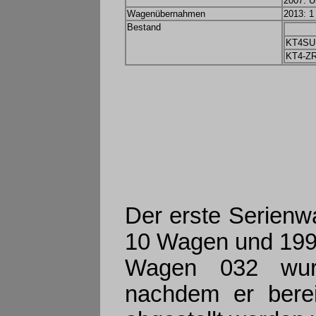
2007: U
Wagenübernahmen
2013: 
Bestand
KT4SU
KT4-Z
Der erste Serienwa
10 Wagen und 1990
Wagen 032 wurd
nachdem er berei