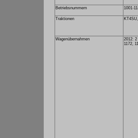
Betriebsnummern
1001-11
Traktionen
KT4SU
Wagenübernahmen
2012: 
1172, 1