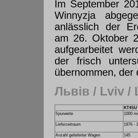
Im September 20
Winnyzja abgege
anlässlich der E
am 26. Oktober 2
aufgearbeitet wer
der frisch unte
übernommen, der di
Львів / Lviv /
KT4SU
Spurweite
1000 
Lieferzeitraum
1976 - 
Anzahl gelieferter Wagen
145