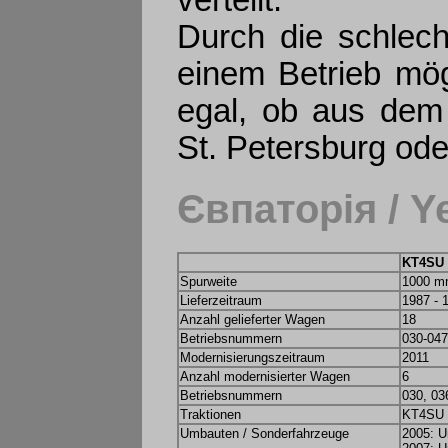
verteilt.
Durch die schlecht
einem Betrieb mög
egal, ob aus dem 
St. Petersburg ode
Євпаторія / Ye
KT4SU
Spurweite
1000 
Lieferzeitraum
1987 - 
Anzahl gelieferter Wagen
18
Betriebsnummern
030-047
Modernisierungszeitraum
2011
Anzahl modernisierter Wagen
6
Betriebsnummern
030, 03
Traktionen
KT4SU
Umbauten / Sonderfahrzeuge
2005: U