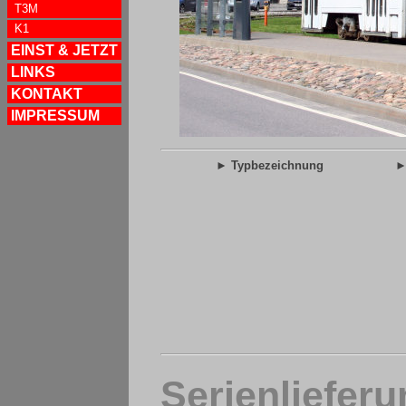
T3M
K1
EINST & JETZT
LINKS
KONTAKT
IMPRESSUM
► Typbezeichnung
►
Serienliefer