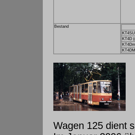
Bestand
KT4SU
KT4D (
KT4Dm 
KT4DM 
Wagen 125 dient se