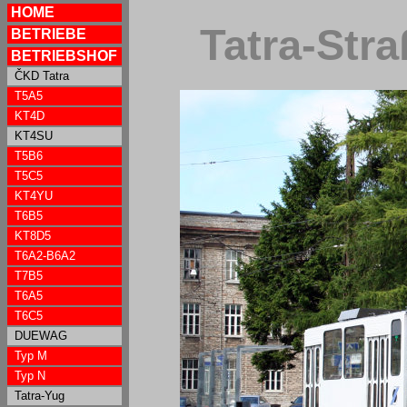
HOME
Tatra-Str
BETRIEBE
BETRIEBSHOF
ČKD Tatra
T5A5
KT4D
KT4SU
T5B6
T5C5
KT4YU
T6B5
KT8D5
T6A2-B6A2
T7B5
T6A5
T6C5
DUEWAG
Typ M
Typ N
Tatra-Yug