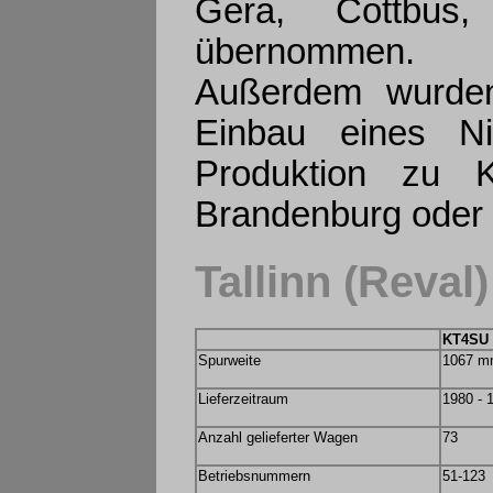
Gera, Cottbus,
übernommen.
Außerdem wurde
Einbau eines Nie
Produktion zu 
Brandenburg oder C
Tallinn (Reval)
KT4SU
Spurweite
1067 
Lieferzeitraum
1980 - 
Anzahl gelieferter Wagen
73
Betriebsnummern
51-123