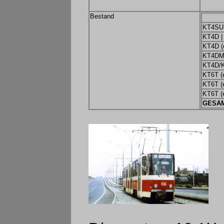
Bestand
KT4SU
KT4D |
KT4D (
KT4DM 
KT4D/K
KT6T (
KT6T (
KT6T (
GESA