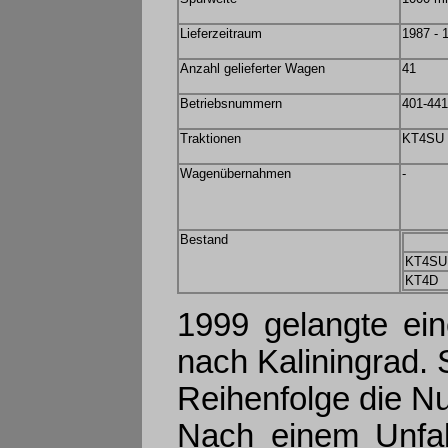
Lieferzeitraum
1987 - 
Anzahl gelieferter Wagen
41
Betriebsnummern
401-441
Traktionen
KT4SU
Wagenübernahmen
-
Bestand
KT4SU
KT4D
1999 gelangte ei
nach Kaliningrad. S
Reihenfolge die 
Nach einem Unfal