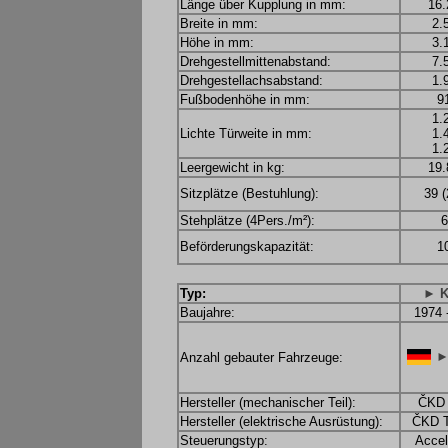
Länge über Kupplung in mm:
16.
Breite in mm:
2.
Höhe in mm:
3.
Drehgestellmittenabstand:
7.
Drehgestellachsabstand:
1.
Fußbodenhöhe in mm:
9
1.
Lichte Türweite in mm:
1.
1.
Leergewicht in kg:
19.
Sitzplätze (Bestuhlung):
39 (
Stehplätze (4Pers./m²):
6
Beförderungskapazität:
1
Typ:
► K
Baujahre:
1974 
►
Anzahl gebauter Fahrzeuge:
Hersteller (mechanischer Teil):
ČKD 
Hersteller (elektrische Ausrüstung):
ČKD T
Steuerungstyp:
Accel