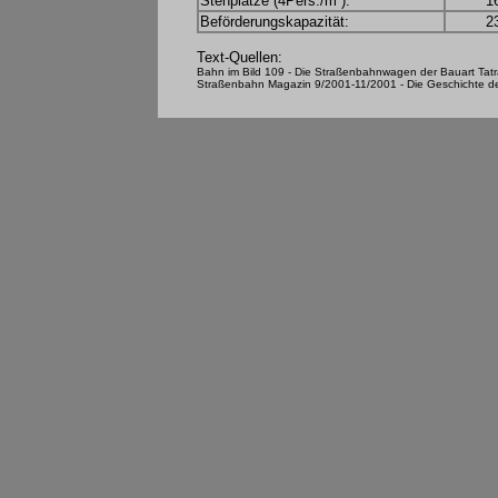
Stehplätze (4Pers./m²):
1
Beförderungskapazität:
2
Text-Quellen:
Bahn im Bild 109 - Die Straßenbahnwagen der Bauart Tat
Straßenbahn Magazin 9/2001-11/2001 - Die Geschichte d