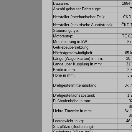
Baujahre:
1994 
Anzahl gebauter Fahrzeuge:
7
Hersteller (mechanischer Teil):
ČKD 
Hersteller (elektrische Ausrüstung):
ČKD T
Steuerungstyp:
Motorentyp:
TE 02
Motorleistung in kW:
8x
Getriebeübersetzung:
Höchstgeschwindigkeit:
65 
Länge (Wagenkasten) in mm:
30.
Länge über Kupplung in mm:
31.
Breite in mm:
2.
Höhe in mm:
3.
Drehgestellmittenabstand:
3x 7
Drehgestellachsabstand:
1.
Fußbodenhöhe in mm:
9
8
Lichte Türweite in mm:
3x 1
8
Leergewicht in kg:
46.
Sitzplätze (Bestuhlung):
7