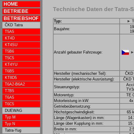
HOME
Technische Daten der Tatra-
BETRIEBE
BETRIEBSHOF
Typ:
► T
ČKD Tatra
19
Baujahre:
19
T5A5
KT4D
KT4SU
T5B6
Anzahl gebauter Fahrzeuge:
►
T5C5
KT4YU
T6B5
Hersteller (mechanischer Teil):
ČKD 
KT8D5
Hersteller (elektrische Ausrüstung):
ČKD T
T6A2-B6A2
Acc
Steuerungstyp:
TV3
T7B5
Motorentyp:
TE 
T6A5
Motorleistung in kW:
4x
T6C5
Getriebeübersetzung:
DUEWAG
Höchstgeschwindigkeit:
65 
Typ M
Länge (Wagenkasten) in mm:
14.
Länge über Kupplung in mm:
15.
Typ N
Breite in mm:
2.
Tatra-Yug