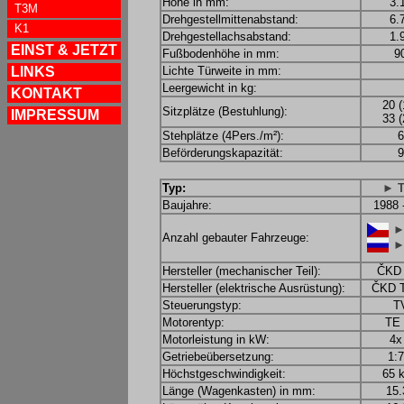
Höhe in mm:
3.
T3M
Drehgestellmittenabstand:
6.
K1
Drehgestellachsabstand:
1.
EINST & JETZT
Fußbodenhöhe in mm:
9
LINKS
Lichte Türweite in mm:
Leergewicht in kg:
KONTAKT
20 (
Sitzplätze (Bestuhlung):
IMPRESSUM
33 (
Stehplätze (4Pers./m²):
6
Beförderungskapazität:
9
Typ:
► T
Baujahre:
1988 
►
Anzahl gebauter Fahrzeuge:
►
Hersteller (mechanischer Teil):
ČKD 
Hersteller (elektrische Ausrüstung):
ČKD T
Steuerungstyp:
T
Motorentyp:
TE 
Motorleistung in kW:
4x
Getriebeübersetzung:
1:7
Höchstgeschwindigkeit:
65 
Länge (Wagenkasten) in mm:
15.