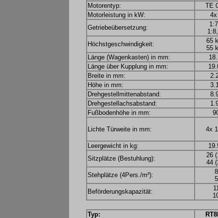
Motorentyp:
TE 
Motorleistung in kW:
4x
1:7
Getriebeübersetzung:
1:8
65 
Höchstgeschwindigkeit:
55 
Länge (Wagenkasten) in mm:
18.
Länge über Kupplung in mm:
19.
Breite in mm:
2.
Höhe in mm:
3.
Drehgestellmittenabstand:
8.
Drehgestellachsabstand:
1.
Fußbodenhöhe in mm:
9
Lichte Türweite in mm:
4x 1
Leergewicht in kg:
19.
26 (
Sitzplätze (Bestuhlung):
44 (
8
Stehplätze (4Pers./m²):
5
1
Beförderungskapazität:
1
Typ:
RT8