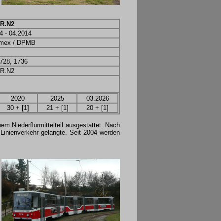
R.N2
4 - 04.2014
imex / DPMB
728, 1736
R.N2
2020
2025
03.2026
30 + [1]
21 + [1]
20 + [1]
 Niederflurmittelteil ausgestattet. Nach
inienverkehr gelangte. Seit 2004 werden