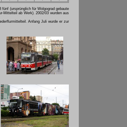
3 fünf (ursprünglich für Wolgograd gebaute
Mittelteil ab Werk). 2002/03 wurden aus
rflurmittelteil. Anfang Juli wurde er zur