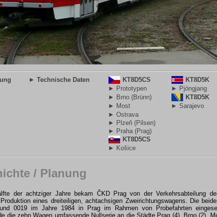
nung
► Technische Daten
KT8D5CS
KT8D5K
► Prototypen
► Pjöngjang
► Brno (Brünn)
KT8D5K
► Most
► Sarajevo
► Ostrava
► Plzeň (Pilsen)
► Praha (Prag)
KT8D5CS
► Košice
ichte / Planung
älfte der achtziger Jahre bekam ČKD Prag von der Verkehrsabteilung des
Produktion eines dreiteiligen, achtachsigen Zweirichtungswagens. Die bei
nd 0019 im Jahre 1984 in Prag im Rahmen von Probefahrten eingeset
e die zehn Wagen umfassende Nullserie an die Städte Prag (4), Brno (2), Mos