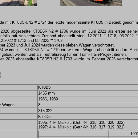
rde mit KT8D5R.N2 # 1724 der letzte modernisierte KT8D5 in Betrieb genomm
r 2020 abgestellte KT8D5R.N2 # 1706 wurde im Juni 2021 als erster seine
enfalls mit schlechtem Zustand abgestellt sind: 12.2021 # 1718, 03.2022 
12.2022 # 1713 und 08.2023 # 1702.
r 2023 und Juli 2024 wurden diese sieben Wagen verschrottet.
 wurde mit KT8D5R.N2 # 1719 ein weiterer Wagen abgestellt und im April 
mgebaut werden und als Testfahrzeug für ein Tram-Train-Projekt dienen.
ber 2025 abgestellte KT8D5R.N2 # 1703 wurde im Februar 2026 verschrott
)
KT8D5
1435 mm
1986, 1989
er Wagen
8
n
315-322
KT8D5
1996: 4
► Miskolc
(Betr.-Nr. 315, 318, 320, 322)
1997: 4
► Miskolc
(Betr.-Nr. 316, 317, 319, 321)
199