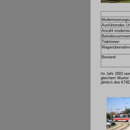
Modernisierungs
Ausführendes U
Anzahl modernis
Betriebsnummer
Traktionen
Wagenübernahm
Bestand
Im Jahr 2002 wur
gleichem Muster 
jährlich drei KT8