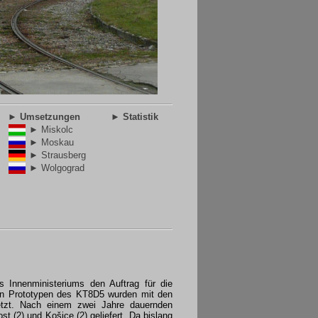
► Umsetzungen
► Statistik
► Miskolc
► Moskau
► Strausberg
► Wolgograd
 Innenministeriums den Auftrag für die
den Prototypen des KT8D5 wurden mit den
zt. Nach einem zwei Jahre dauernden
t (2) und Košice (2) geliefert. Da bislang