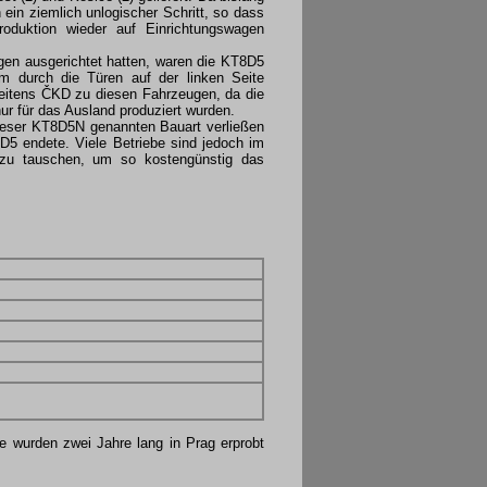
ein ziemlich unlogischer Schritt, so dass
oduktion wieder auf Einrichtungswagen
ugen ausgerichtet hatten, waren die KT8D5
um durch die Türen auf der linken Seite
seitens ČKD zu diesen Fahrzeugen, da die
ur für das Ausland produziert wurden.
 dieser KT8D5N genannten Bauart verließen
5 endete. Viele Betriebe sind jedoch im
le zu tauschen, um so kostengünstig das
wurden zwei Jahre lang in Prag erprobt