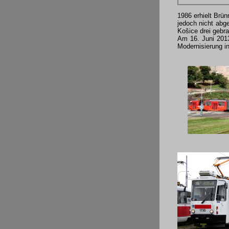
1986 erhielt Brün
jedoch nicht abg
Košice drei geb
Am 16. Juni 2013
Modernisierung in