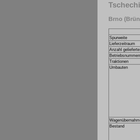
Tschech
Brno (Brün
Spurweite
Lieferzeitraum
Anzahl geliefert
Betriebsnummer
Traktionen
Umbauten
Wagenübernahm
Bestand