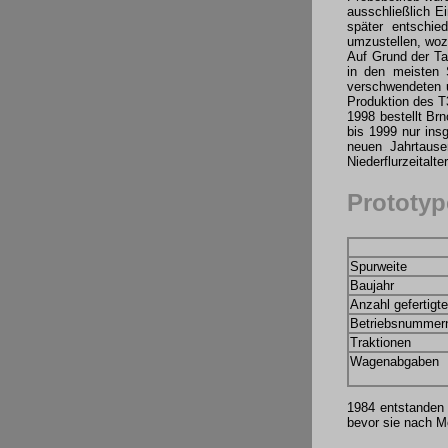
ausschließlich E
später entschie
umzustellen, woz
Auf Grund der Ta
in den meisten 
verschwendeten u
Produktion des T3
1998 bestellt Br
bis 1999 nur in
neuen Jahrtausen
Niederflurzeitalte
Prototy
Spurweite
Baujahr
Anzahl gefertigt
Betriebsnummer
Traktionen
Wagenabgaben
1984 entstanden
bevor sie nach 