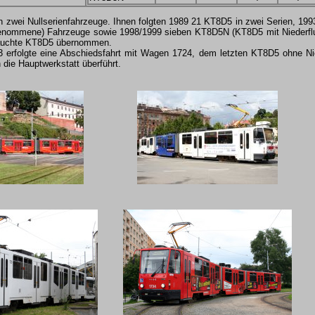
n zwei Nullserienfahrzeuge. Ihnen folgten 1989 21 KT8D5 in zwei Serien, 199
enommene) Fahrzeuge sowie 1998/1999 sieben KT8D5N (KT8D5 mit Niederflur-
rauchte KT8D5 übernommen.
 erfolgte eine Abschiedsfahrt mit Wagen 1724, dem letzten KT8D5 ohne Niede
 die Hauptwerkstatt überführt.