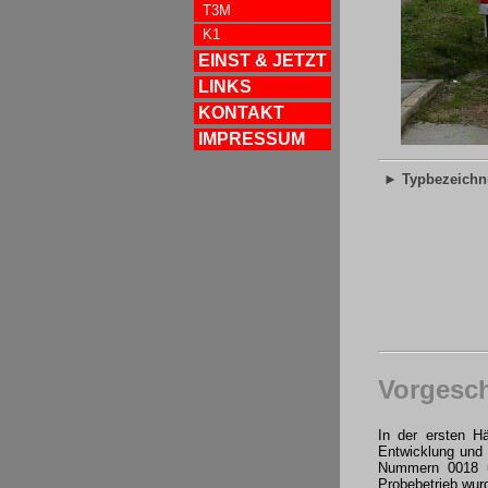
T3M
K1
EINST & JETZT
LINKS
KONTAKT
IMPRESSUM
► Typbezeich
Vorgesch
In der ersten H
Entwicklung und 
Nummern 0018 u
Probebetrieb wurd