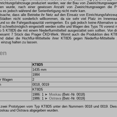
inrichtungsfahrzeuge produziert wurden, war der Bau von Zweirichtungswagen 
den wurde, nach einer gewissen Anzahl von Zweirichtungswagen die Pr
u es jedoch während der Serienfertigung nicht mehr kam.
tsache, dass alle Betriebe ihr Netz auf den Einsatz von Einrichtungsfahrze
Städten nicht sonderlich willkommen, da sie sehr viel Platz im Innenra
nd so die Fahrgastkapazität verringerten. Es gab jedoch keine Alternative 
 schnellstmöglich eingestellt werden sollte und Wagen des Typs T6 vorerst n
no 5 KT8D5 die mit einem Niederflurmittelteil ausgestattet sein sollten. Von
sgesamt 7 Stück das Prager ČKD-Werk. Womit auch die Produktion des KT8D
d dabei die Hochflur-Mittelteile ihrer KT8D5 gegen Niederflur-Mitteltei
r einzug halten zu lassen.
pen
KT8D5
1435 mm
1984
er Wagen
2
n
0018, 0019
KT8D5
1986: 1
► Moskau
(Betr.-Nr. 0018)
1986: 1
► Ostrava
(Betr.-Nr. 0019)
 zwei Prototypen vom Typ KT8D5 unter den Nummern 0018 und 0019. Diese 
Moskau und Ostrava abgegeben wurden.