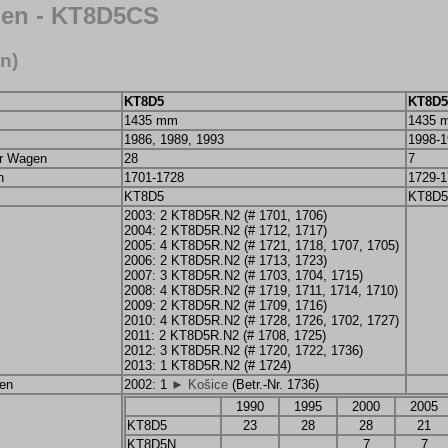
ien - KT8D5CS
n)
KT8D5
KT8D
1435 mm
1435 
1986, 1989, 1993
1998-1
er Wagen
28
7
n
1701-1728
1729-1
KT8D5
KT8D
2003: 2 KT8D5R.N2 (# 1701, 1706)
2004: 2 KT8D5R.N2 (# 1712, 1717)
2005: 4 KT8D5R.N2 (# 1721, 1718, 1707, 1705)
2006: 2 KT8D5R.N2 (# 1713, 1723)
2007: 3 KT8D5R.N2 (# 1703, 1704, 1715)
2008: 4 KT8D5R.N2 (# 1719, 1711, 1714, 1710)
2009: 2 KT8D5R.N2 (# 1709, 1716)
2010: 4 KT8D5R.N2 (# 1728, 1726, 1702, 1727)
2011: 2 KT8D5R.N2 (# 1708, 1725)
2012: 3 KT8D5R.N2 (# 1720, 1722, 1736)
2013: 1 KT8D5R.N2 (# 1724)
en
2002: 1
► Košice
(Betr.-Nr. 1736)
1990
1995
2000
2005
KT8D5
23
28
28
21
KT8D5N
7
7