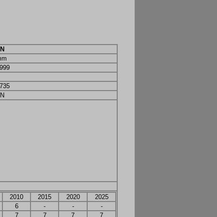
5N
mm
999
735
5N
2010
2015
2020
2025
6
-
-
-
7
7
7
7