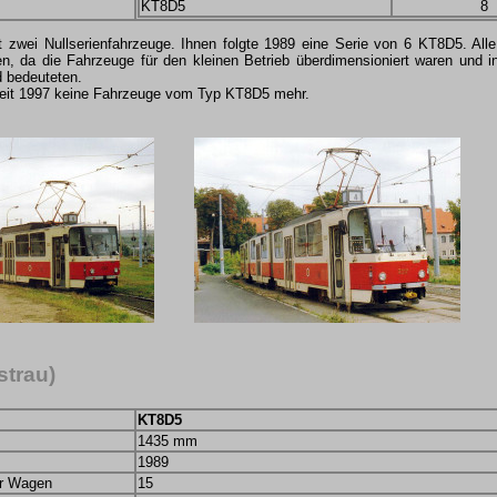
KT8D5
8
t zwei Nullserienfahrzeuge. Ihnen folgte 1989 eine Serie von 6 KT8D5. Al
, da die Fahrzeuge für den kleinen Betrieb überdimensioniert waren und in
 bedeuteten.
seit 1997 keine Fahrzeuge vom Typ KT8D5 mehr.
strau)
KT8D5
1435 mm
1989
er Wagen
15