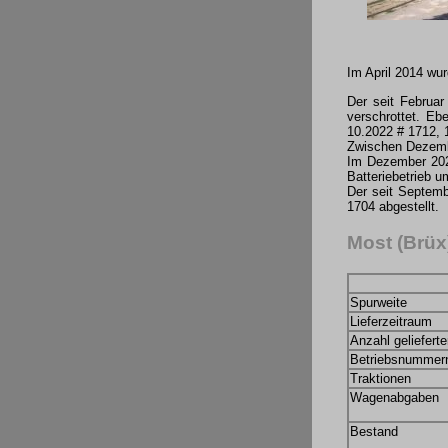
Im April 2014 wu
Der seit Februa
verschrottet. Eb
10.2022 # 1712, 
Zwischen Dezembe
Im Dezember 2024
Batteriebetrieb u
Der seit Septem
1704 abgestellt.
Most (Brüx
Spurweite
Lieferzeitraum
Anzahl geliefert
Betriebsnummer
Traktionen
Wagenabgaben
Bestand