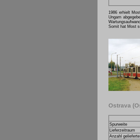
1986 erhielt Mos
Ungarn abgegeben
Wartungsaufwand
Somit hat Most 
Ostrava (O
Spurweite
Lieferzeitraum
Anzahl geliefert