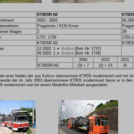
KT8D5R.N2
KT8D5
zeitraum
2002 - 2003
06.200
nternehmen
Pragoimex / KOS Krnov
Prago
ierter Wagen
2
29
n
1737, 1738
1701-1
KT8D5R.N2
KT8D5
en
12.2002: 1
► Košice
(Betr.-Nr. 1737)
09.2003: 1
► Košice
(Betr.-Nr. 1738)
2005
2010
2015
KT8D5R.N2
(3) + 7
(2) + 23
31
de einer beiden der aus Košice übernommen KT8D5 modernisiert und mit einem
wurde der im Jahr 2003 übernommene KT8D5 modernisiert bevor er in den L
D5 modernisiert und mit einem Niederflur-Mittelteil ausgestattet.