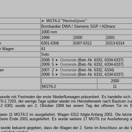
► MGT6-2 "Hermelijnen"
Bombardier DWA / Siemens SGP / ADtranz
1000 mm
1999
2000
2001
n
6301-6306
6307-6312
6313-6314
er Wagen
41
Solo
2008: 5
► Oostende
(Betr.-Nr. 6332, 6334-6337)
2009: 5
► Oostende
(Betr.-Nr. 6332, 6334-6337)
en
2007: 2
► Oostende
(Betr.-Nr. 6332, 6334)
2008: 5
► Oostende
(Betr.-Nr. 6332, 6334-6337)
2000
MGT6-2
11
urde mit Festreden der erste Niederflurwagen präsentiert. Es handelte sich 
-1 7203, der wenige Tage später wieder ins Herstellerwerk nach Bautzen zur
2 6301 wurde am 2. Oktober 1999 bei einem Tag der offenen Tür im Bet
aren 11 MGT6-2 im ausgeliefert, Wagen 6312 folgte Anfang 2001. Die letz
Serie Ende 2001 ausgeliefert. Es wurde weitere 17 MGT6 zur Auslieferung 
 wurde bekannt gegeben, dass die Wagen der 2. Serie im Anschluss an die