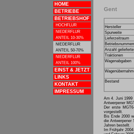
HOME
Gent
BETRIEBE
BETRIEBSHOF
HOCHFLUR
Hersteller
NIEDERFLUR
Spurweite
ANTEIL 10-30%
Lieferzeitraum
Betriebsnummer
NIEDERFLUR
Anzahl geliefert
ANTEIL 50-70%
Traktionen
NIEDERFLUR
Wagenabgaben
ANTEIL 100%
EINST & JETZT
Wagenübernahm
LINKS
Bestand
KONTAKT
IMPRESSUM
Am 4. Juni 1999 w
Antwerpener MGT6
Der erste MGT6-
vorgestellt.
Bis Ende 2000 w
die Antwerpener 
Jahren bestellt.
Im Frühjahr 2004