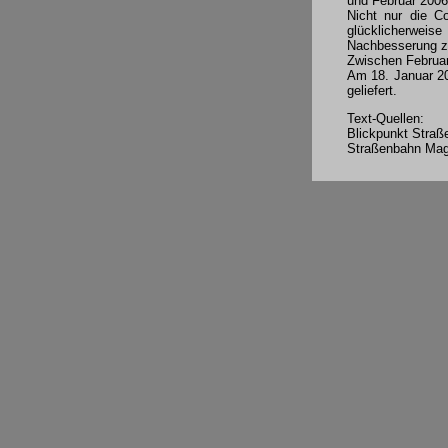
und Februar 2006 
Nicht nur die C
glücklicherweis
Nachbesserung zu
Zwischen Februar
Am 18. Januar 20
geliefert.
Text-Quellen:
Blickpunkt Straß
Straßenbahn Maga