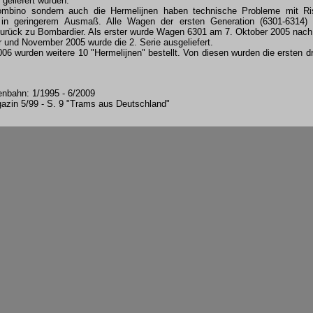
geliefert würden.
ombino sondern auch die Hermelijnen haben technische Probleme mit 
e in geringerem Ausmaß. Alle Wagen der ersten Generation (6301-6314
rück zu Bombardier. Als erster wurde Wagen 6301 am 7. Oktober 2005 nach D
 und November 2005 wurde die 2. Serie ausgeliefert.
06 wurden weitere 10 "Hermelijnen" bestellt. Von diesen wurden die ersten d
enbahn: 1/1995 - 6/2009
zin 5/99 - S. 9 "Trams aus Deutschland"