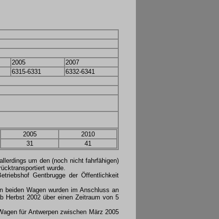
2005
2007
6315-6331
6332-6341
2005
2010
31
41
allerdings um den (noch nicht fahrfähigen)
ücktransportiert wurde.
riebshof Gentbrugge der Öffentlichkeit
ten beiden Wagen wurden im Anschluss an
ab Herbst 2002 über einen Zeitraum von 5
 Wagen für Antwerpen zwischen März 2005