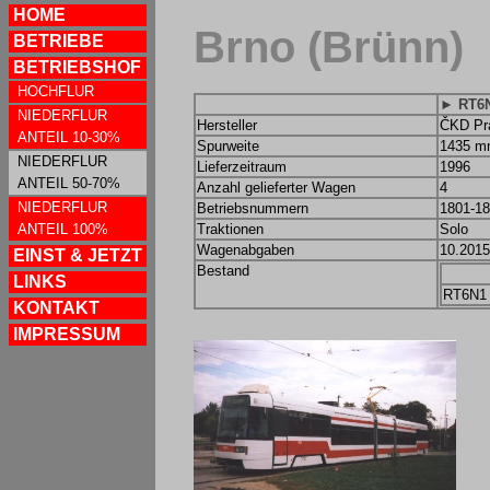
HOME
Brno (Brünn)
BETRIEBE
BETRIEBSHOF
HOCHFLUR
► RT6
NIEDERFLUR
Hersteller
ČKD Pr
ANTEIL 10-30%
Spurweite
1435 
NIEDERFLUR
Lieferzeitraum
1996
ANTEIL 50-70%
Anzahl gelieferter Wagen
4
NIEDERFLUR
Betriebsnummern
1801-1
ANTEIL 100%
Traktionen
Solo
Wagenabgaben
10.201
EINST & JETZT
Bestand
LINKS
RT6N1
KONTAKT
IMPRESSUM