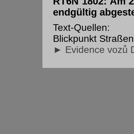
RT6N 1802: Am 25
endgültig abgeste
Text-Quellen:
Blickpunkt Straßen
► Evidence vozů 