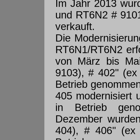
Im Jahr 2013 wur
und RT6N2 # 9101
verkauft.
Die Modernisieru
RT6N1/RT6N2 erfol
von März bis Ma
9103), # 402'' (ex
Betrieb genommen
405 modernisiert 
in Betrieb gen
Dezember wurden
404), # 406'' (ex