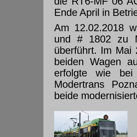
die RT6-MF 06 AC 
Ende April in Bet
Am 12.02.2018 w
und # 1802 zu M
überführt. Im Mai
beiden Wagen aus
erfolgte wie b
Modertrans Pozn
beide modernisier