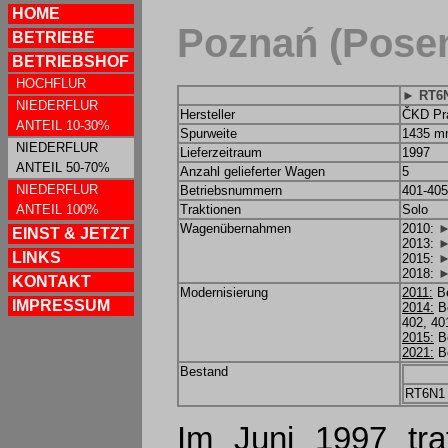
HOME
Poznań (Pose
BETRIEBE
BETRIEBSHOF
HOCHFLUR
► RT6
NIEDERFLUR
Hersteller
ČKD Pra
ANTEIL 10-30%
Spurweite
1435 
NIEDERFLUR
Lieferzeitraum
1997
ANTEIL 50-70%
Anzahl gelieferter Wagen
5
NIEDERFLUR
Betriebsnummern
401-405
ANTEIL 100%
Traktionen
Solo
Wagenübernahmen
2010:
►
EINST & JETZT
2013:
►
LINKS
2015:
►
2018:
►
KONTAKT
Modernisierung
2011:
Be
IMPRESSUM
2014:
Be
402, 40
2015:
Be
2021:
Be
Bestand
RT6N1
Im Juni 1997 traf